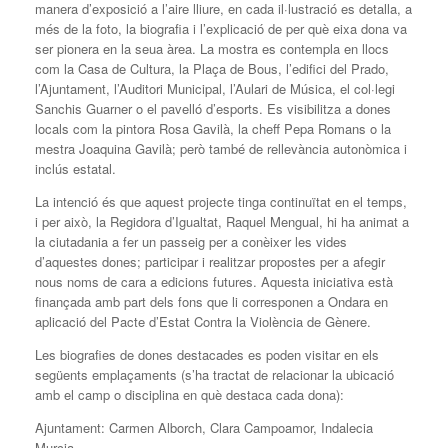
manera d’exposició a l’aire lliure, en cada il·lustració es detalla, a
més de la foto, la biografia i l’explicació de per què eixa dona va
ser pionera en la seua àrea. La mostra es contempla en llocs
com la Casa de Cultura, la Plaça de Bous, l’edifici del Prado,
l’Ajuntament, l’Auditori Municipal, l’Aulari de Música, el col·legi
Sanchis Guarner o el pavelló d’esports. Es visibilitza a dones
locals com la pintora Rosa Gavilà, la cheff Pepa Romans o la
mestra Joaquina Gavilà; però també de rellevància autonòmica i
inclús estatal.
La intenció és que aquest projecte tinga continuïtat en el temps,
i per això, la Regidora d’Igualtat, Raquel Mengual, hi ha animat a
la ciutadania a fer un passeig per a conèixer les vides
d’aquestes dones; participar i realitzar propostes per a afegir
nous noms de cara a edicions futures. Aquesta iniciativa està
finançada amb part dels fons que li corresponen a Ondara en
aplicació del Pacte d’Estat Contra la Violència de Gènere.
Les biografies de dones destacades es poden visitar en els
següents emplaçaments (s’ha tractat de relacionar la ubicació
amb el camp o disciplina en què destaca cada dona):
Ajuntament: Carmen Alborch, Clara Campoamor, Indalecia
Murcia.