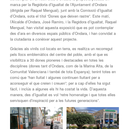
marxa per la Regidoria d’Igualtat de l’Ajuntament d’Ondara
(dirigida per Raquel Mengual), junt amb la Comissió d’Igualtat
d’Ondara, sota el títol “Dones que deixen rastre”. Este matí,
l’Alcalde d’Ondara, José Ramiro, i la Regidora d’Igualtat, Raquel
Mengual, han visitat aquesta exposició que es pot contemplar
des d’ara en diversos espais públics d’Ondara, i han convidat a
la ciutadania a conèixer aquest projecte.
Gràcies als vinils col·locats en terra, es realitza un recorregut
pels llocs emblemàtics del centre del poble, amb el que es
visibilitza a 30 dones pioneres i destacades en totes les
disciplines (dones tant d’Ondara, com de la Marina Alta, de la
Comunitat Valenciana i també de tota Espanya); tenint totes en
comú que “han lluitat i algunes continuen lluitant per a
aconseguir el que creien i creuen”; per a cap d’elles ha sigut
fàcil, i inclús a algunes els hi ha costat la vida. D’aquesta
manera, des d’Igualtat es vol “retre homenatge i que totes elles
servisquen d’inspiració per a les futures generacions”.