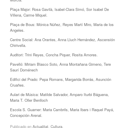
Plaça Major: Rosa Gavilà, Isabel-Clara Simó, Sor Isabel De
Villena, Carme Miquel.
Plaça de Bous: Mónica Núñez, Reyes Martí Miro, Maria de los
Angeles.
Centre Social: Ana Orantes, Anna Lluch Hernández, Ascensión
Chirivella.
Auditori: Trini Reyes, Concha Piquer, Rosita Amores.
Pavelló: Miriam Blasco Soto, Anna Montañana Gimeno, Tere
Saurí Doménech
Edifici del Prado: Pepa Romans, Margarida Borrás, Asunción
Cruañes.
Aulari de Música: Matilde Salvador, Amparo Iturbi Báguena,
Maria T. Oller Benlloch
Escola S. Guarner: Maria Cambrils, Maria Ibars i Raquel Payá,
Concepción Arenal.
Publicado en
Actualitat
,
Cultura
.