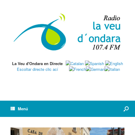
La Veu d'Ondara en Directe
Escoltar directe clic ací
Menú