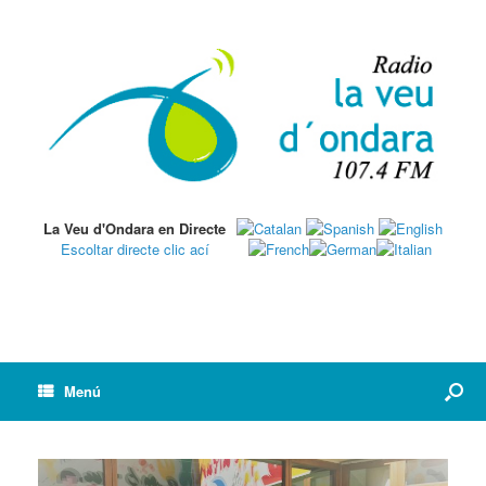
La Veu d'Ondara en Directe
Escoltar directe clic ací
Menú