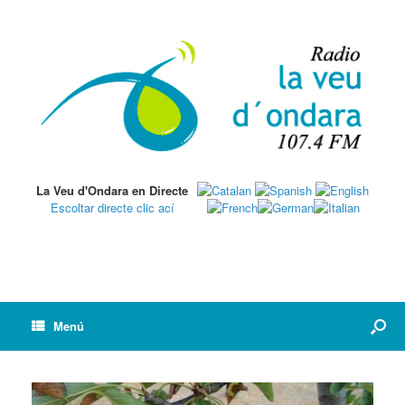
La Veu d'Ondara en Directe
Escoltar directe clic ací
Menú