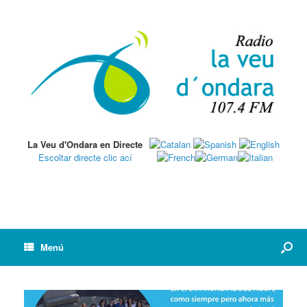
La Veu d'Ondara en Directe
Escoltar directe clic ací
Menú