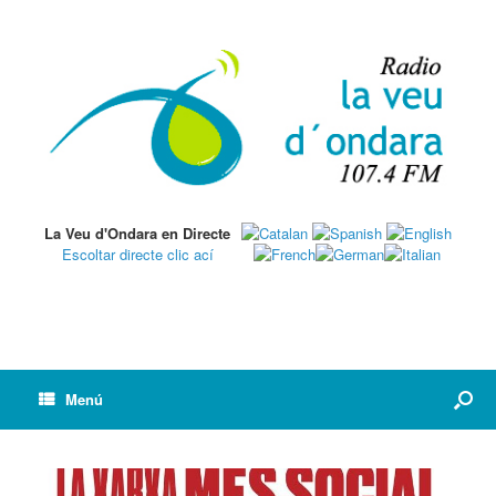
La Veu d'Ondara en Directe
Escoltar directe clic ací
Menú