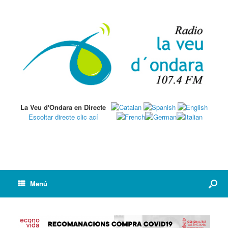
La Veu d'Ondara en Directe
Escoltar directe clic ací
Menú