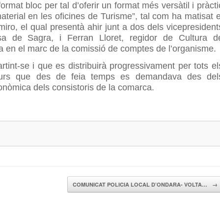
format bloc per tal d’oferir un format més versàtil i pràcti
material en les oficines de Turisme”, tal com ha matisat e
ro, el qual presentà ahir junt a dos dels vicepresident
ssa de Sagra, i Ferran Lloret, regidor de Cultura d
 en el marc de la comissió de comptes de l’organisme.
tint-se i que es distribuirà progressivament per tots el
ecurs que des de feia temps es demandava des del
nòmica dels consistoris de la comarca.
COMUNICAT POLICIA LOCAL D’ONDARA- VOLTA…
→