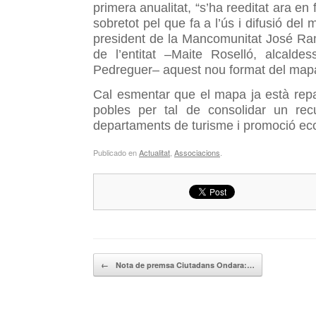
primera anualitat, “s’ha reeditat ara en 
sobretot pel que fa a l’ús i difusió del 
president de la Mancomunitat José Rami
de l’entitat –Maite Roselló, alcalde
Pedreguer– aquest nou format del mapa
Cal esmentar que el mapa ja està repar
pobles per tal de consolidar un r
departaments de turisme i promoció eco
Publicado en
Actualitat
,
Associacions
.
Navegador de artículos
←
Nota de premsa Ciutadans Ondara:…