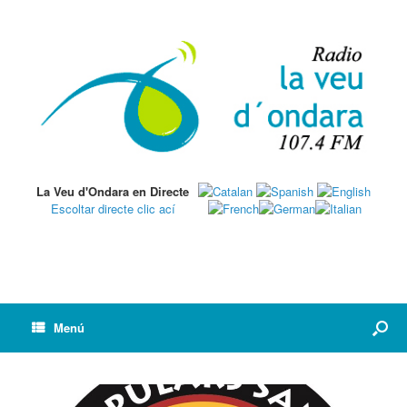
La Veu d'Ondara en Directe
Escoltar directe clic ací
Menú