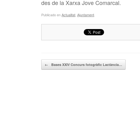
des de la Xarxa Jove Comarcal.
Publicado en
Actualitat
,
Ajuntament
.
Navegador de artículos
←
Bases XXIV Concurs fotogràfic Lactància…