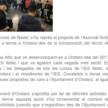
ces de Nadal, s’ha reprès el projecte de l’Alumnat Acti
a a terme a Ondara des de la incorporació del tècnic d
ina Alta que ve desenvolupant-se a Ondara des del 201
’IES Xebic i que va agafant cada vegada més sentit. E
s i les delegades de tots els cursos de l’IES Xebic, e
ndara i el vicedirector de l’IES. Consisteix a donar ve
seues propostes de cara a l’Ajuntament d’Ondara, al igua
enil d’Ondara s’aprofita per tal de difondre activitats 
a terme aquesta acció s’ha incrementat el nombre d
ctivitats juvenils que s’organitzen des de l’Ajuntament 