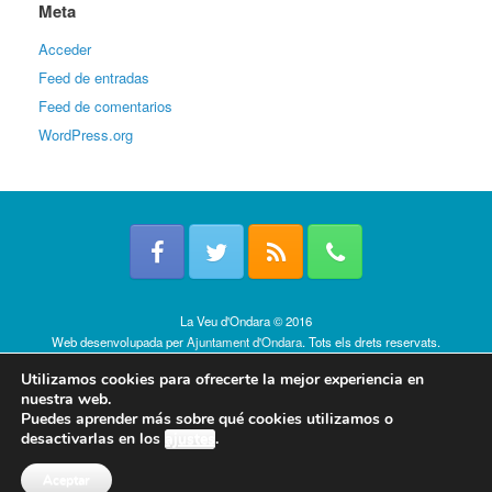
Meta
Acceder
Feed de entradas
Feed de comentarios
WordPress.org
La Veu d'Ondara © 2016
Web desenvolupada per
Ajuntament d'Ondara
. Tots els drets reservats.
Política de cookies
Utilizamos cookies para ofrecerte la mejor experiencia en
nuestra web.
Puedes aprender más sobre qué cookies utilizamos o
desactivarlas en los
ajustes
.
Aceptar