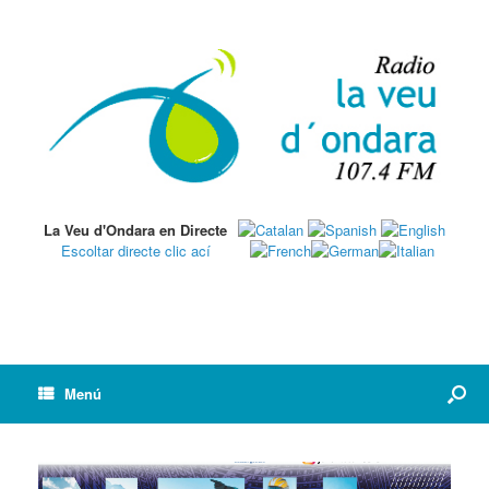
La Veu d'Ondara en Directe
Escoltar directe clic ací
Menú