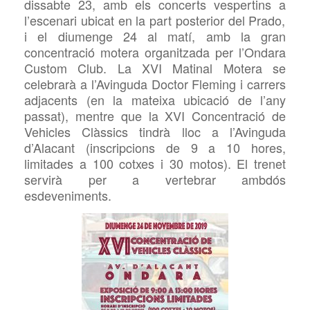
dissabte 2
3
, amb els concerts vespertins
a
l’escenari ubicat en la part posterior del Prado,
i el diumenge 2
4
al matí, amb la gran
concentració motera organitzada per l’Ondara
Custom Club. La
XV
I
Matinal Motera se
celebrarà
a
l’Avinguda Doctor Fleming i
carrers
adjacents
(en la mateixa ubicació de l’any
passat), mentre que la XV
I
Concentració de
Vehicles Clàssics tindrà lloc
a
l’Avinguda
d’Alacant (inscripcions de 9 a 10 hores,
limitades a 100 cotxes i 30 motos).
El trenet
servirà per a vertebrar ambdós
esdeveniments.