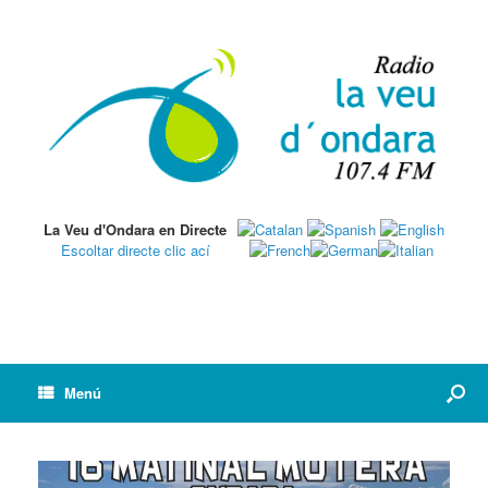
La Veu d'Ondara en Directe
Escoltar directe clic ací
Menú