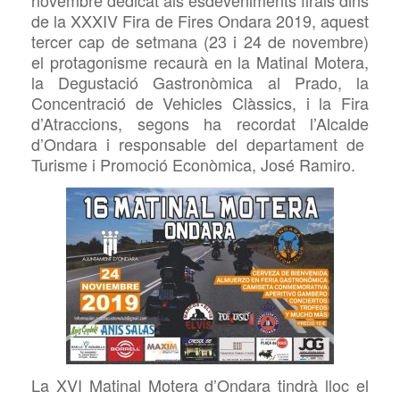
novembre dedicat als esdeveniments firals dins
de la
XXXI
V
Fira de Fires Ondara 201
9
, aquest
tercer cap de setmana (2
3
i 2
4
de novembre)
el protagonisme recaurà en la Matinal Motera,
la Degustació Gastronòmica al Prado, la
Concentració de Vehicles Clàssics,
i
la Fira
d’Atraccions, segons ha recordat
l’Alcalde
d’Ondara i responsable del departament de
Turisme i Promoció Econòmica, José Ramiro.
La
XV
I
Matinal Motera
d’Ondara tindrà lloc el