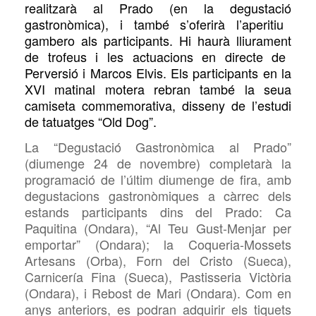
realitzarà
a
l Prado (
en la degustació
gastronòmica), i també s’oferirà l’aperitiu
gambero als participants. Hi haurà
lliurament
de trofeus i les actuacions
en directe
de
Perversió i Marcos
Elvis. Els participants en la
XVI matinal motera rebran també la seua
camiseta commemorativa,
disseny de l’estudi
de tatuatges “
Old Dog”.
La “Degustació Gastronòmica al Prado”
(diumenge 24 de novembre) completarà la
programació de l’últim diumenge de fira, amb
degustacions gastronòmiques a càrrec dels
estands participants dins del Prado: Ca
Paquitina (Ondara), “Al Teu Gust-Menjar per
emportar” (Ondara); la Coqueria-Mossets
Artesans (Orba), Forn del Cristo (Sueca),
Carnicería Fina (Sueca), Pastisseria Victòria
(Ondara),
i
Rebost de Mari (Ondara). Com en
anys anteriors, es podran adquirir els tiquets