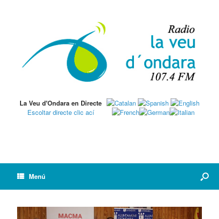
La Veu d'Ondara en Directe
Escoltar directe clic ací
Menú