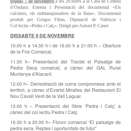
Dijous 7 de novembre
a les 20 hores a la Casa de Cultura
d’Ondara:
Estrena i Presentació del documental «Els
calciners, els emblanquinadors de la lluna». Documental
produït per Gorgos Films, Diputació de València i
Col·lectiu «Pedra i Calç». Dirigit per Antoni P. Canet
DISSABTE 9 DE NOVEMBRE
10.00 h a 14.30 h i de 16.00 h a 21.00 h – Obertura
de la Fira Comarcal.
11.30 h– Presentació del Tractat el Paisatge de
Pedra Seca comarcal, a càrrec del GAL Rural
Muntanya d’Alacant.
12.00 h– Demostració de cuina compromesa amb el
territori, a càrrec d’Evarist Miralles del Restaurant El
Nou Cavall Verd de la Vall Laguar.
13.00 h – Presentació del llibre ‘Pedra i Calç’ a
càrrec del col·lectiu Pedra i Calç.
16.30 h a 20.00 h– Fòrum comarcal “El paisatge de
pedra seca. Reptes i oportunitats de futur”