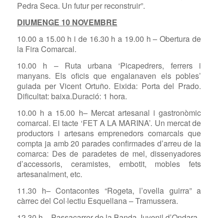
Pedra Seca. Un futur per reconstruir”.
DIUMENGE 10 NOVEMBRE
10.00 a 15.00 h i de 16.30 h a 19.00 h – Obertura de
la Fira Comarcal.
10.00 h – Ruta urbana ‘Picapedrers, ferrers i
manyans. Els oﬁcis que engalanaven els pobles’
guiada per Vicent Ortuño. Eixida: Porta del Prado.
Diﬁcultat: baixa.Duració: 1 hora.
10.00 h a 15.00 h– Mercat artesanal i gastronòmic
comarcal. El tacte ‘FET A LA MARINA’. Un mercat de
productors i artesans emprenedors comarcals que
compta ja amb 20 parades conﬁrmades d’arreu de la
comarca: Des de paradetes de mel, dissenyadores
d’accessoris, ceramistes, embotit, mobles fets
artesanalment, etc.
11.30 h– Contacontes “Rogeta, l’ovella guirra” a
càrrec del Col·lectiu Esquellana – Tramussera.
12.30 h – Passacarrer de la Banda Juvenil d’Ondara.