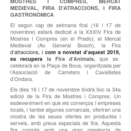
MOSTRES I COMPRES, MERCAT
MEDIEVAL, FIRA D’ATRACCIONS, I FIRA
GASTRONÒMICA
El segon cap de setmana firal (16 i 17 de
novembre) estarà dedicat a la
XXXIV Fira de
Mostres i Compres (en el Prado); el Mercat
Medieval (Av. General Bosch), la Fira
d’atraccions, i
com a novetat d’aquest 2019,
que se
es
recupera
la Fira d’Animals,
celebrarà en la Plaça de Bous, organitzada per
l’Associació de Carreters i
Cavallistes
d’Ondara.
Els dies 1
6
i 1
7
de novembre tindrà lloc la 34a
edició de la Fira de Mostres i Compres. Un
esdeveniment en què els comerços i empreses
locals, i també algunes comarcals, oferiran una
mostra de les seues ofertes en productes i
serveis, amb preus especials de fira. Aquesta
fira compta amb una gran presència de