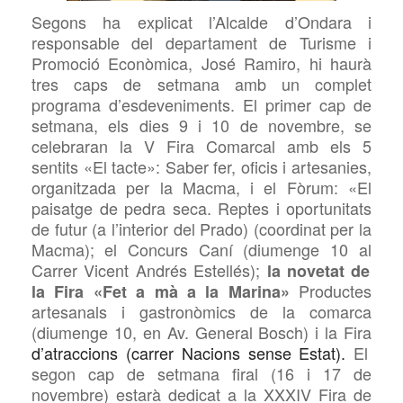
Segons ha explicat l’Alcalde d’Ondara i
responsable del departament de Turisme i
Promoció Econòmica, José Ramiro, hi haurà
tres caps de setmana amb un complet
programa
d’esdeveniments
. El primer cap de
setmana, els dies 9 i 10 de novembre, se
celebraran
la
V Fira Comarcal amb els 5
sentits «El tacte»: Saber fer, oficis i artesanies,
organi
t
zada p
e
r la Macma,
i
el
Fòrum: «El
paisatge de pedra seca. Reptes i oportunitats
de futur (
a l’
interior del Prado)
(coordinat per la
Macma)
;
el
Concurs Can
í
(diumenge 10
al
Carrer Vicent Andrés Estellés);
la novetat
de
Productes
la Fira «Fet a mà a la Marina»
artesanals i gastronòmics de la comarca
(diumenge 10, en Av. General Bosch) i la Fira
d’atraccions (
carrer Nacions sense Estat).
El
segon cap de setmana firal (16 i 17 de
novembre) estarà dedicat a la
XXXIV Fira de