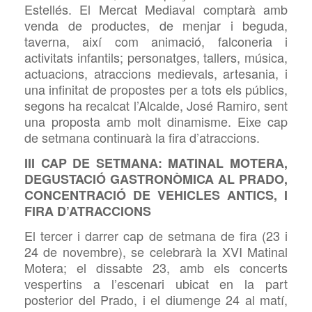
Estellés. El Mercat
Mediaval comptarà amb
venda de productes, de
menjar i beguda,
taverna, així com animació, falconeria i
activitats infantils; personatges, tallers, música,
actuacions, atraccions medievals, artesania, i
una infinitat de
propostes per a tots els públics,
segons ha recalcat l’Alcalde, José Ramiro, sent
una proposta amb molt dinamisme. Eixe cap
de setmana continuarà la fira d’atraccions.
III CAP DE SETMANA: MATINAL MOTERA,
DEGUSTACIÓ GASTRONÒMICA AL
PRADO,
CONCENTRACIÓ DE VEHICLES ANTICS, I
FIRA
D’ATRACCIONS
El tercer i
darrer
cap de setmana de fira (2
3
i
2
4
de novembre), se celebrarà la XV
I
Matinal
Motera; el dissabte 2
3
, amb els concerts
vespertins
a
l’escenari ubicat en la part
posterior del Prado, i el diumenge 2
4
al matí,