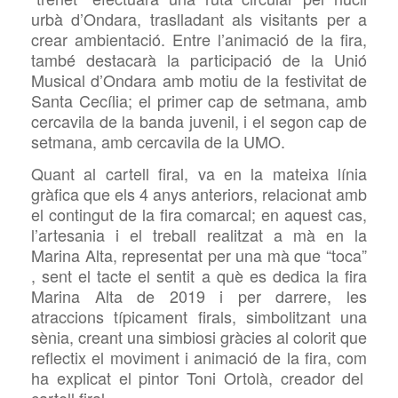
urbà d’Ondara, traslladant als visitants per a
crear ambientació.
Entre l’animació de la fira,
també destacarà la participació de la Unió
Musical d’Ondara amb motiu de la festivitat de
Santa Cecília; el primer cap de setmana, amb
cercavila de la banda juvenil, i el segon cap de
setmana, amb cercavila de la
UMO.
Quant al cartell firal, va en la mateixa línia
gràfica que els 4 anys anteriors, relacionat amb
el contingut de la fira comarcal; en aquest cas,
l’artesania i el treball realitzat a mà en la
Marina Alta, representat per una mà
que “toca”
, sent el tacte
el sentit a què es dedica la fira
Marina Alta de 2019 i per
darrere, les
atraccions típicament firals, simbolitzant una
sènia, creant una simbiosi gràcies al colorit que
reflectix el moviment i animació de la fira, com
ha explicat el pintor Toni
Ortolà, creador del