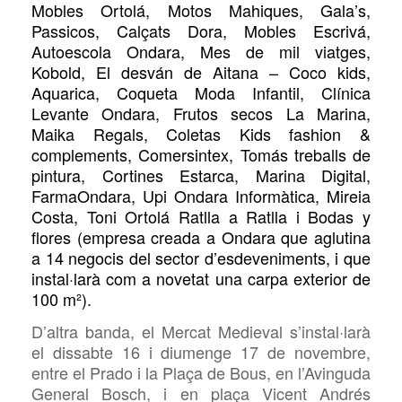
Mobles Ortolá, Motos Mahiques, Gala’s,
Passicos, Calçats Dora, Mobles Esc
r
ivá,
Autoescola Ondara, Mes de mil viatges,
Kobold, El desván de Aitana – Coco kids,
Aquarica, Coqueta Moda Infantil, Clínica
Levante Ondara, Frutos secos La Marina,
Maika Regals,
Coletas Kids fashion &
complements, Comersintex, Tomás treballs de
pintura, Cortines Estarca, Marina Digital,
FarmaOndara, Upi Ondara Informàtica, Mireia
Costa, Toni Ortolá
Ratlla a Ratlla
i
Bodas y
flores (
empresa creada a Ondara
que aglutina
a 14 negocis
del sector d’esdeveniments, i que
instal·larà com a novetat una carpa exterior de
100 m²
)
.
D’altra banda, el Mercat Medieval s’instal·larà
el dissabte 16 i diumenge 17 de novembre,
entre el Prado i la Plaça de Bous, en l’Avinguda
General Bosch, i en plaça Vicent Andrés