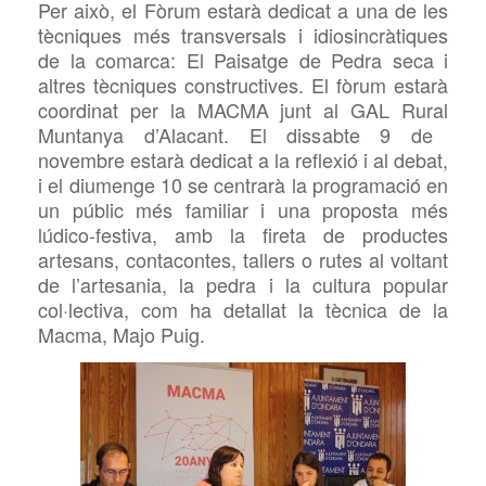
Per això, el Fòrum estarà dedicat a una de les
tècniques més transversals i idiosincràtiques
de la comarca: El Paisatge de Pedra
seca i
altres tècniques constructives. El fòrum estarà
coordinat per la
MACMA
junt al GAL
Rural
Muntanya d’Alacant. El dissabte
9 de
novembre
estarà dedicat a la reflexió i al debat,
i
el diumenge
10
se centrarà la programació en
un públic més familiar i una proposta més
l
ú
dico-festiva
, amb
la
fireta de productes
artesans,
contacontes, tallers o rutes al voltant
de l’artesania, la pedra i la cultura popular
col·lectiva, com
ha detallat la tècnica de la
Macma,
Majo
Puig
.