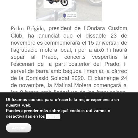
, president de l’Ondara
Custom
Pedro
Brígido
Club, ha anunciat
que el dissabte
23
de
novembre es
commemorarà el 15 aniversari de
l’agrupació motera local, i per a això hi haurà
sopar
a
l Prado, concerts vespertins
a
l’escenari de la part posterior del Prado,
i
servei de barra amb beguda i
menjar, a càrrec
de la Comissió Soleda
t
20
20
. El diumenge 2
4
de novembre, la Matinal Motera començarà a
les 9 hores amb l’obertura de les inscripcions.
L’esmorzar
es realitzarà
al
Prado (degustació
Utilizamos cookies para ofrecerte la mejor experiencia en
gastronòmica), i
també
s’oferirà
l’aperitiu
nuestra web.
Puedes aprender más sobre qué cookies utilizamos o
gambero als
participants. Hi haurà
lliurament
desactivarlas en los
ajustes
.
de trofeus i
les actuacions de Perversió i
Marcos
Elvis. Els
participants en la XVI matinal
Aceptar
motera rebran també la seua camiseta