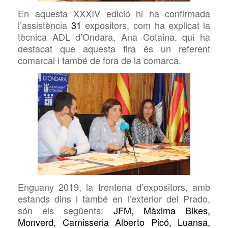
En aquesta
XXXI
V
edició hi ha confirmada
l’assistència
31
expositors, com ha explicat
la
tècnica
ADL d’Ondara, Ana
Cotaina, qui ha
destacat que aquesta fira és un referent
comarcal i també de fora de la comarca.
Enguany 201
9
, la trentena d’expositors, amb
estands dins i també en l’exterior del Prado,
són els següents:
JFM, Màxima Bikes,
Monverd, Carnisseria Alberto Picó, Luansa,