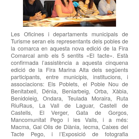
Les Oficines
i departaments municipals de
Turisme seran els representants dels pobles de
la comarca
en aquesta nova edició de la
Fira
Comarcal amb els 5 sentits «El tacte»
. Està
confirmada l’assistència a aquesta cinquena
edició de la Fira Marina Alta dels següents
participants, entre municipis, institucions, i
associacions: Els Poblets, el Poble Nou de
Benitatxell, Dénia, Beniarbeig, Orba, Xàbia,
Benidoleig, Ondara, Teulada Moraira,
Ruta
RiuRaus, La Vall de Laguar, Castell de
Castells, El Verger, Gata de Gorgos,
Mancomunitat
Pego i
les
Valls, i a més:
Macma, Gal Olis de
Diània,
Iecma,
Caixes del
Tacte Pego, i l’Exposició de fotografia