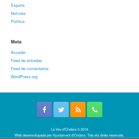
Esports
Notícies
Política
Meta
Acceder
Feed de entradas
Feed de comentarios
WordPress.org
La Veu d'Ondara © 2016
Web desenvolupada per
Ajuntament d'Ondara
. Tots els drets reservats.