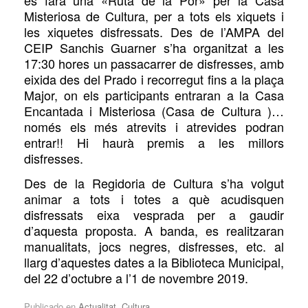
Misteriosa de Cultura, per a tots els xiquets i
les xiquetes disfressats.
D
es de l’AMPA del
CEIP Sanchis Guarner s’ha organitzat a les
17:30 hores un passacarrer de disfresses, amb
eixida des del Prado i recorregut fins
a la plaça
Major, on els participants entraran a
la Casa
Encantada i Misteriosa (Casa de Cultura )…
només els més atrevits i atrevides podran
entrar!! Hi haurà premis a les millors
disfresses.
Des de la Regidoria de Cultura s’ha volgut
animar a tots i totes a què acudisquen
disfressats eixa vesprada per a gaudir
d’aquesta proposta. A banda, es realitzaran
manualitats, jocs negres, disfresses, etc. al
llarg d’aquestes dates
a la Biblioteca Municipal
,
del 22 d’octubre a l’1 de novembre 2019.
Publicado en
Actualitat
,
Cultura
.