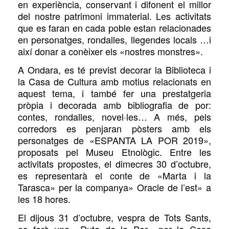
en experiència, conservant i difonent el millor
del nostre patrimoni immaterial. Les activitats
que es faran en cada poble estan relacionades
en personatges, rondalles, llegendes locals …i
així donar a conèixer els «nostres monstres».
A Ondara, es té previst decorar la Biblioteca i
la Casa de Cultura amb motius relacionats en
aquest tema, i també fer una prestatgeria
pròpia i decorada amb bibliografia de por:
contes, rondalles, novel·les… A més, pels
corredors es penjaran pòsters amb els
personatges de «ESPANTA LA POR 2019»,
proposats pel Museu Etnològic. E
ntre les
activitats propostes, el
dimecres 30 d’octubre,
es representarà el conte de «Marta i la
Tarasca» per la companya» Oracle de l’est» a
les 18 hores.
E
l dijous 31 d’octubre, vespra de Tots Sants,
es farà una «Ruta de la Por» per la Casa