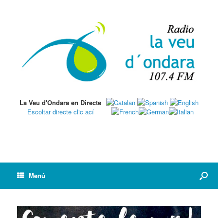
La Veu d'Ondara en Directe
Escoltar directe clic ací
Menú