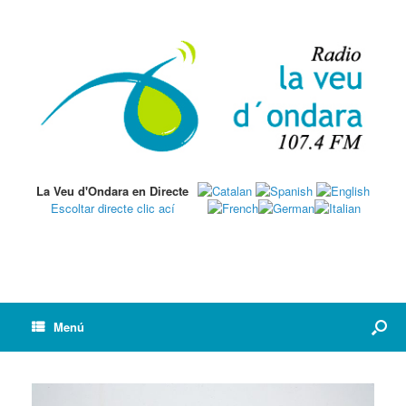
La Veu d'Ondara en Directe
Escoltar directe clic ací
Menú