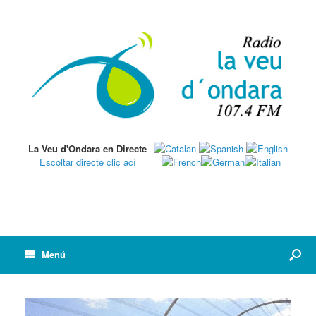
La Veu d'Ondara en Directe
Escoltar directe clic ací
Menú