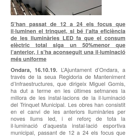
S’han passat
de 12 a 24 els focus que
il·luminen el trinquet,
si bé
l’alta eficiència
de les lluminàries LED fa que el consum
elèctric total siga
un
50%menor que
l’anterior,
i
s’
ha
aconsegu
it
una il·luminació
més uniforme
L’Ajuntament d’Ondara, a
Ondara, 1
6
.10.19.
través de la seua Regidoria de Manteniment
d’Infraestructures, que dirigeix Miguel
Gomis,
ha dut a terme en les últimes setmanes la
millora de les instal·lacions de la il·luminació
del Trinquet Municipal. Les obres han consistit
en el canvi de les anteriors lluminàries per
noves
llums led, i el reforç de tota la
il·luminació d’aquesta instal·lació esportiva
municipal, passant de 12 a 24 els focus que