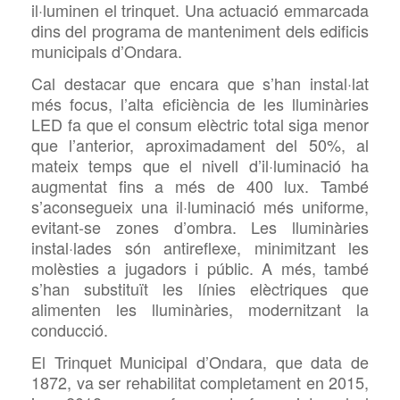
il·luminen el trinquet. Una actuació emmarcada
dins del programa de manteniment dels edificis
municipals d’Ondara.
Cal destacar que e
ncara que s’han instal·lat
més focus, l’alta eficiència de les lluminàries
LED fa que el consum elèctric total siga menor
que l’anterior, aproximadament del 50%, al
mateix temps que el nivell d’il·luminació ha
augmentat fins a més de 400 lux. També
s’aconsegueix una il·luminació més uniforme,
evitant-se zones d’ombra. Les lluminàries
instal·lades són antireflexe, minimitzant les
molèsties a jugadors i públic. A més, també
s’han substituït les línies elèctriques que
alimenten les
lluminàries,
modernitzant la
conducció.
El Trinquet Municipal d’Ondara, que data de
1872,
va ser rehabilitat completament en 2015,