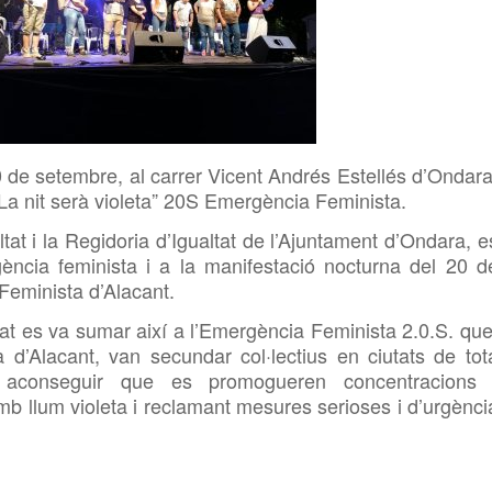
 de setembre, al carrer Vicent Andrés Estellés d’Ondara
“La nit serà violeta” 20S Emergència Feminista.
tat i la Regidoria d’Igualtat de l’Ajuntament d’Ondara, e
ència feminista i a la manifestació nocturna del 20 d
Feminista d’Alacant.
ltat es va sumar així a l’Emergència Feminista 2.0.S. que
a d’Alacant, van secundar col·lectius en ciutats de tot
 aconseguir que es promogueren concentracions 
amb llum violeta i reclamant mesures serioses i d’urgènci