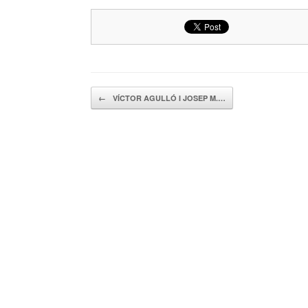
Navegador de artículos
←
VÍCTOR AGULLÓ I JOSEP M.…