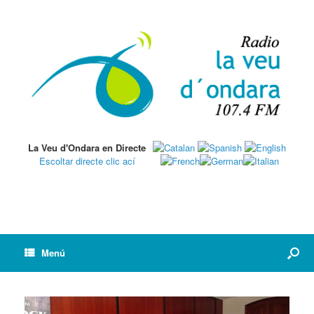
La Veu d'Ondara en Directe
Escoltar directe clic ací
Menú