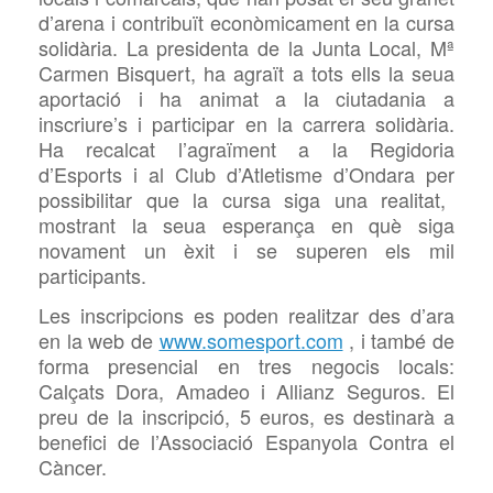
d’arena i contribuït econòmicament en la cursa
solidària.
La presidenta de la Junta Local,
Mª
Carmen
Bisquert, ha agraït a tots ells la seua
aportació i ha animat a la ciutadania a
inscriure’s i participar en la carrera solidària.
Ha recalcat l’agraïment a la Regidoria
d’Esports i
al Club d’Atletisme
d’Ondara
per
possibilitar que la cursa siga una realitat
,
mostrant
la seua esperança en què siga
novament un èxit i se superen els mil
participants.
Les inscripcions es poden realitzar des d’ara
en la web de
www.somesport.com
, i també de
forma presencial en tres negocis locals:
Calçats Dora, Amadeo i
Allianz
Segur
os
. El
preu de la inscripció, 5 euros, es destinarà a
benefici de l’Associació Espanyola Contra el
Càncer.