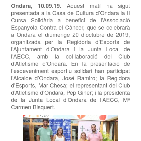
Aquest
matí ha sigut
Ondara,
10
.
09
.1
9
.
presentada
a
la Casa de Cultura d’Ondara la
I
I
Cursa Solidària a benefici de l’Associació
Espanyola Contra el Càncer, que se celebrarà
a
Ondara
el diumenge 2
0
d’octubre
de 2019
,
organitzada per la Regidoria d’Esports de
l’Ajuntament d’Ondara i la Junta Local de
l’AECC, amb la col·laboració del Club
d’Atletisme d’Ondara. En la presentació de
l’esdeveniment esportiu solidari han participat
l’Alcalde d’Ondara, José Ramiro; la Regidora
d’Esports, Mar
Chesa; el representant del Club
d’Atletisme d’Ondara, Pep Giner; i
la presidenta
de
la Junta Local d’Ondara de l’AECC,
Mª
Carmen
Bisquert.