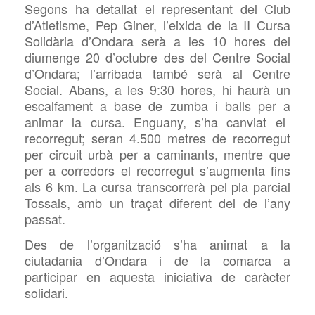
Segons ha detallat el representant del Club
d’Atletisme, Pep Giner, l’eixida de la I
I
Cursa
Solidària d’Ondara serà a les
10
hores del
diumenge 2
0
d’octubre des del Centre Social
d’Ondara; l’arribada també serà
a
l Centre
Social. Abans
, a les 9:30 hores, hi haurà un
es
calfament a base de
zumba
i
balls per a
animar la cursa
. Enguany, s’ha canviat el
recorregut; seran
4.500 metres de recorregut
per circuit urbà per a caminants, mentre
que
per a
corredors
el recorregut s’augmenta fins
als 6 km
. La cursa transcorrerà pel pla parcial
Tossals, amb
un traçat diferent del de l’any
passat
.
Des de l’organització s’ha animat a la
ciutadania d’Ondara i de la comarca a
participar en aquesta iniciativa de caràcter
solidari.