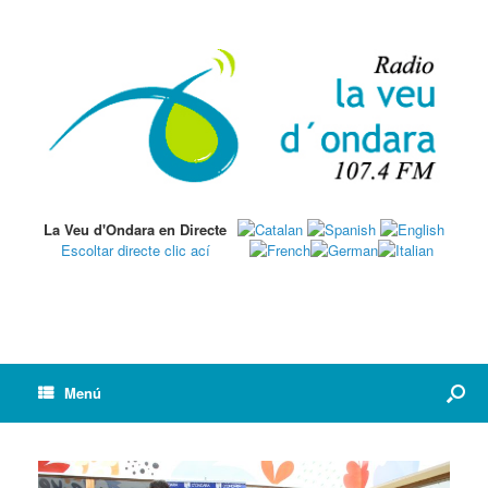
La Veu d'Ondara en Directe
Escoltar directe clic ací
Menú