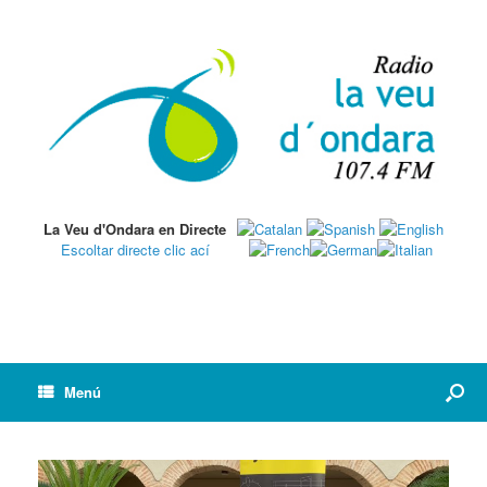
La Veu d'Ondara en Directe
Escoltar directe clic ací
Menú