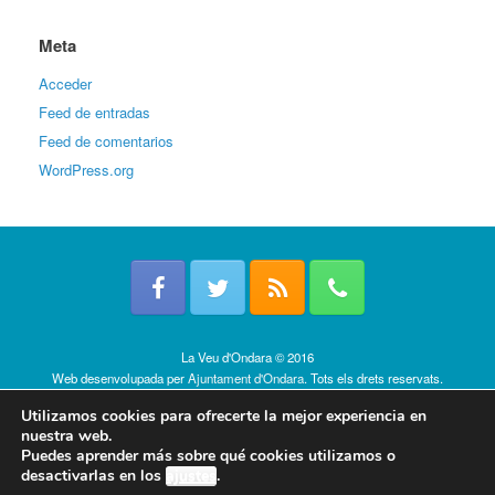
Meta
Acceder
Feed de entradas
Feed de comentarios
WordPress.org
La Veu d'Ondara © 2016
Web desenvolupada per
Ajuntament d'Ondara
. Tots els drets reservats.
Política de cookies
Utilizamos cookies para ofrecerte la mejor experiencia en
nuestra web.
Puedes aprender más sobre qué cookies utilizamos o
desactivarlas en los
ajustes
.