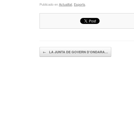
Publicado en
Actualitat
,
Esports
.
Navegador de artículos
←
LA JUNTA DE GOVERN D’ONDARA…