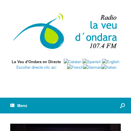
La Veu d'Ondara en Directe
Escoltar directe clic ací
Menú