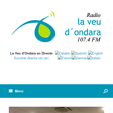
La Veu d'Ondara en Directe
Escoltar directe clic ací
Menú