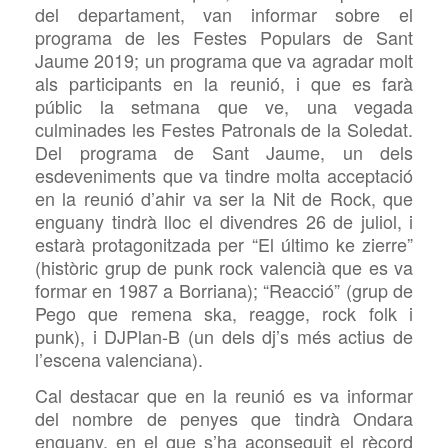
del departament, van informar sobre el
programa de les Festes Populars de Sant
Jaume 2019; un programa que va agradar molt
als participants en la reunió, i que es farà
públic la setmana que ve, una vegada
culminades les Festes Patronals de la Soledat.
Del programa de Sant Jaume, un dels
esdeveniments que va tindre molta acceptació
en la reunió d’ahir
va ser la Nit de Rock, que
enguany tindrà lloc el divendres 26 de juliol, i
estarà protagonitzada per “El último ke zierre”
(històric grup de punk rock valencià que es va
formar en 1987 a Borriana); “Reacció” (grup de
Pego que remena ska, reagge, rock folk i
punk), i DJPlan-B (un dels dj’s més actius de
l’escena valenciana).
Cal destacar que en la reunió es va informar
del nombre de penyes que tindrà Ondara
enguany, en el que s’ha
aconseguit el rècord