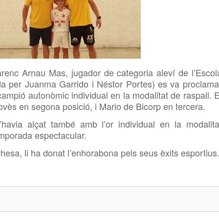
darenc Arnau Mas, jugador de categoria aleví de l’Escol
da per Juanma Garrido i Néstor Portes) es va proclama
ampió autonòmic individual en la modalitat de raspall. E
vès en segona posició, i Mario de Bicorp en tercera.
’havia alçat també amb l’or individual en la
modalita
emporada espectacular.
hesa, li ha donat l’enhorabona pels seus èxits esportius