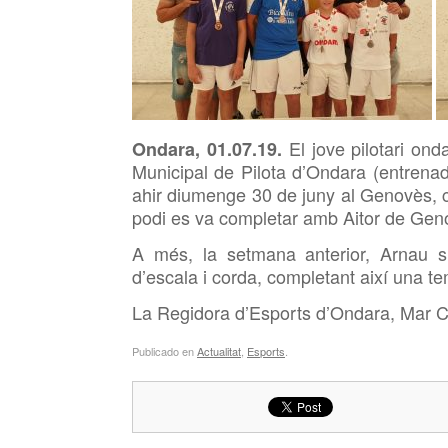
El jove pilotari on
Ondara, 01.07.19.
Municipal de Pilota d’Ondara (entrena
ahir diumenge 30 de juny al Genovès, c
podi es va completar amb
Aitor de Geno
A més, la setmana anterior, Arnau s
d’escala i corda, completant així una t
La Regidora d’Esports d’Ondara, Mar
C
Publicado en
Actualitat
,
Esports
.