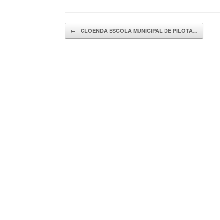
Navegador de artículos
←
CLOENDA ESCOLA MUNICIPAL DE PILOTA…