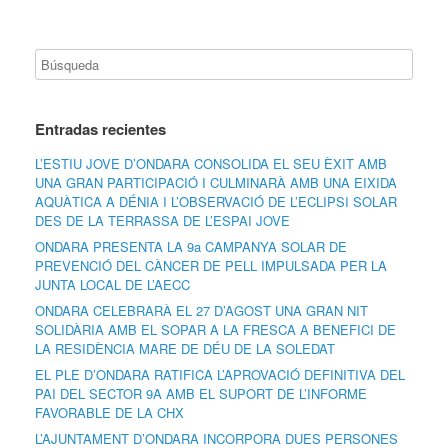
Entradas recientes
L’ESTIU JOVE D’ONDARA CONSOLIDA EL SEU ÈXIT AMB
UNA GRAN PARTICIPACIÓ I CULMINARÀ AMB UNA EIXIDA
AQUÀTICA A DÉNIA I L’OBSERVACIÓ DE L’ECLIPSI SOLAR
DES DE LA TERRASSA DE L’ESPAI JOVE
ONDARA PRESENTA LA 9a CAMPANYA SOLAR DE
PREVENCIÓ DEL CÀNCER DE PELL IMPULSADA PER LA
JUNTA LOCAL DE L’AECC
ONDARA CELEBRARÀ EL 27 D’AGOST UNA GRAN NIT
SOLIDÀRIA AMB EL SOPAR A LA FRESCA A BENEFICI DE
LA RESIDÈNCIA MARE DE DÉU DE LA SOLEDAT
EL PLE D’ONDARA RATIFICA L’APROVACIÓ DEFINITIVA DEL
PAI DEL SECTOR 9A AMB EL SUPORT DE L’INFORME
FAVORABLE DE LA CHX
L’AJUNTAMENT D’ONDARA INCORPORA DUES PERSONES