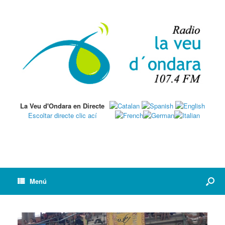
La Veu d'Ondara en Directe
Escoltar directe clic ací
Menú