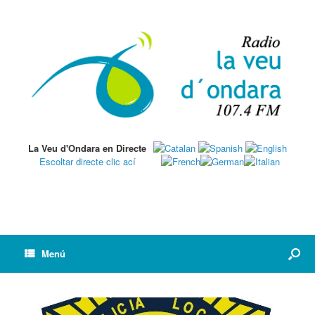
La Veu d'Ondara en Directe
Escoltar directe clic ací
Menú