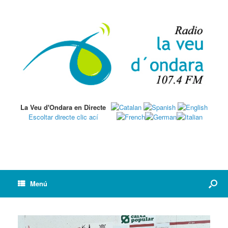
La Veu d'Ondara en Directe
Escoltar directe clic ací
Menú