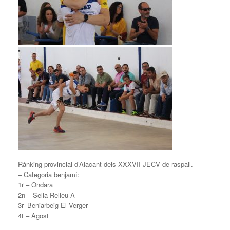
Rànking provincial d’Alacant dels XXXVII JECV de raspall.
– Categoria benjamí:
1r – Ondara
2n – Sella-Relleu A
3r- Beniarbeig-El Verger
4t – Agost