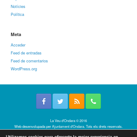
Notícies
Política
Meta
Acceder
Feed de entradas
Feed de comentarios
WordPress.org
La Veu d'Ondara © 2016
Web desenvolupada per
Ajuntament d'Ondara
. Tots els drets reservats.
Política de cookies
Utilizamos cookies para ofrecerte la mejor experiencia en