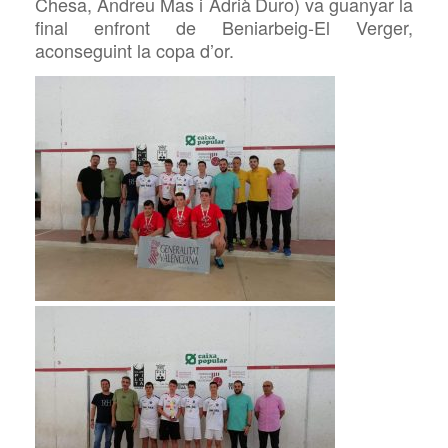
Chesa, Andreu Mas i Adri
à
Dur
o
) va guanyar la
final enfront de
Beniarbeig-El Verger,
aconseguint la copa d’or.