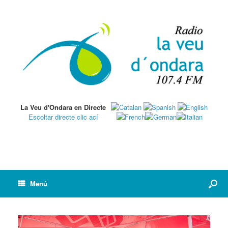
La Veu d'Ondara en Directe
Escoltar directe clic ací
Menú