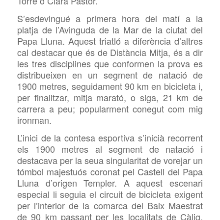
Torre o Clara Pastor.
S’esdevingué a primera hora del matí a la
platja de l’Avinguda de la Mar de la ciutat del
Papa Lluna. Aquest triatló a diferència d’altres
cal destacar que és de Distància Mitja, és a dir
les tres disciplines que conformen la prova es
distribueixen en un segment de natació de
1900 metres, seguidament 90 km en bicicleta i,
per finalitzar, mitja marató, o siga, 21 km de
carrera a peu; popularment conegut com mig
ironman.
L’inici de la contesa esportiva s’inicià recorrent
els 1900 metres al segment de natació i
destacava per la seua singularitat de vorejar un
tómbol majestuós coronat pel Castell del Papa
Lluna d’origen Templer. A aquest escenari
especial li seguia el circuit de bicicleta exigent
per l’interior de la comarca del Baix Maestrat
de 90 km passant per les localitats de Càlig,