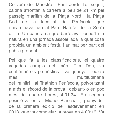
Cervera del Maestre i Sant Jordi. Tot seguit,
caldria afrontar la carrera a peu de 21 km pel
passeig marítim de la Platja Nord i la Platja
Sud de la localitat de Peníscola que
encaminava cap al Parc Natural de la Serra
d’Irta. Un panorama que barrejava l’esport i la
natura en una jornada assolellada la qual cosa
propicià un ambient festiu i animat per part del
públic present.
Pel que fa a les classificacions, el quatre
vegades campió del món, Tim Don, va
confirmar els pronòstics i va guanyar l’edició
més multitudinària
del Infinitri Hal Triathlon Peníscola, polvoritzant
a més el rècord de la prova i deixant-lo en poc
més de quatre hores, 4.01:34. En segona
posició va entrar Miquel Blanchart, guanyador
de la primera edició de l’esdeveniment en
2013, que va completar la prova en 4.09:13. Va