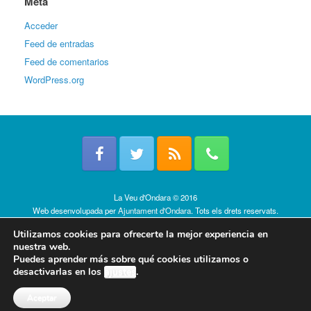
Meta
Acceder
Feed de entradas
Feed de comentarios
WordPress.org
La Veu d'Ondara © 2016
Web desenvolupada per
Ajuntament d'Ondara
. Tots els drets reservats.
Política de cookies
Utilizamos cookies para ofrecerte la mejor experiencia en
nuestra web.
Puedes aprender más sobre qué cookies utilizamos o
desactivarlas en los
ajustes
.
Aceptar