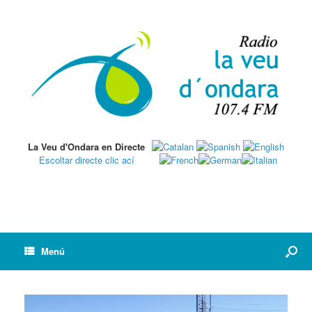
La Veu d'Ondara en Directe
Escoltar directe clic ací
Menú