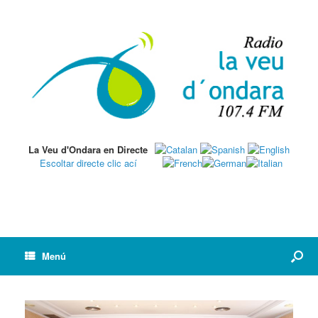
La Veu d'Ondara en Directe
Escoltar directe clic ací
Menú