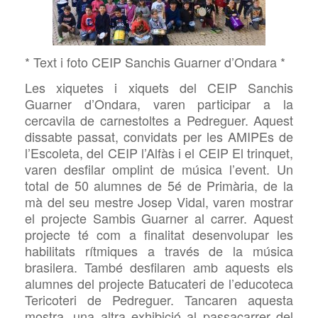
* Text i foto CEIP Sanchis Guarner d’Ondara *
Les xiquetes i xiquets del CEIP Sanchis
Guarner d’Ondara, varen participar a la
cercavila de carnestoltes a Pedreguer. Aquest
dissabte passat, convidats per les AMIPEs de
l’Escoleta, del CEIP l’Alfàs i el CEIP El trinquet,
varen desfilar omplint de música l’event. Un
total de 50 alumnes de 5é de Primària, de la
mà del seu mestre Josep Vidal, varen mostrar
el projecte Sambis Guarner al carrer. Aquest
projecte té com a finalitat desenvolupar les
habilitats rítmiques a través de la música
brasilera. També desfilaren amb aquests els
alumnes del projecte Batucateri de l’educoteca
Tericoteri de Pedreguer. Tancaren aquesta
mostra, una altra exhibició al passacarrer del