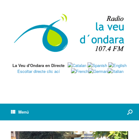
La Veu d'Ondara en Directe
Escoltar directe clic ací
Menú