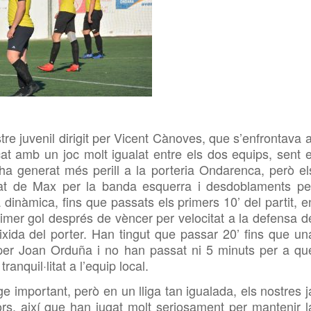
re juvenil dirigit per Vicent Cànoves, que s’enfrontava a
çat amb un joc molt igualat entre els dos equips, sent e
ha generat més perill a la porteria Ondarenca, però el
itat de Max per la banda esquerra i desdoblaments pe
 dinàmica, fins que passats els primers 10’ del partit, e
rimer gol després de vèncer per velocitat a la defensa d
eixida del porter. Han tingut que passar 20’ fins que un
per Joan Orduña i no han passat ni 5 minuts per a qu
anquil·litat a l’equip local.
e important, però en un lliga tan igualada, els nostres j
ors, així que han jugat molt seriosament per mantenir l