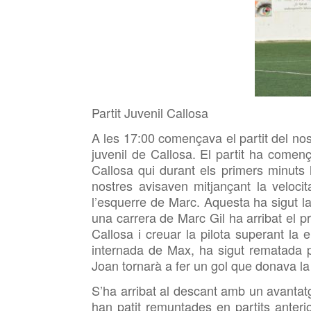
Partit Juvenil Callosa
A les 17:00 començava el partit del nost
juvenil de Callosa. El partit ha comen
Callosa qui durant els primers minuts 
nostres avisaven mitjançant la veloc
l’esquerre de Marc. Aquesta ha sigut la
una carrera de Marc Gil ha arribat el p
Callosa i creuar la pilota superant la 
internada de Max, ha sigut rematada 
Joan tornarà a fer un gol que donava la tr
S’ha arribat al descant amb un avantatg
han patit remuntades en partits anteri