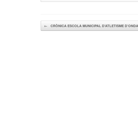
Navegador de artículos
←
CRÒNICA ESCOLA MUNICIPAL D’ATLETISME D’ON