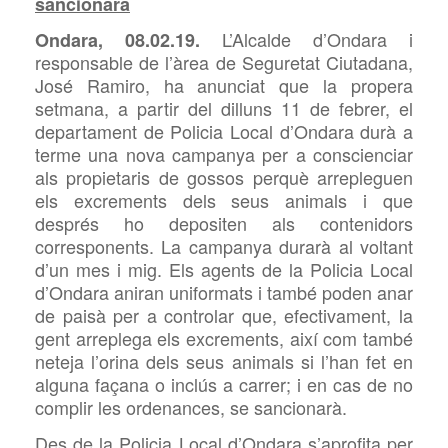
sancionarà
L’Alcalde
d’Ondara i
Ondara, 08.02.19.
responsable de l’àrea de Seguretat Ciutadana,
José Ramiro, ha anunciat que la propera
setmana, a partir del dilluns 11 de febrer, el
departament de Policia Local d’Ondara durà a
terme una nova campanya per a conscienciar
als propietaris de gossos perquè arrepleguen
els excrements dels seus animals i que
després
ho depositen als contenidors
corresponents. La campanya durarà al voltant
d’un mes i mig. Els agents de la Policia Local
d’Ondara aniran uniformats i també poden anar
de paisà per a controlar que, efectivament, la
gent arreplega els excrements, així com també
neteja l’orina dels seus animals si l’han fet en
alguna façana o inclús a carrer; i
en cas de no
complir les ordenances, se sancionarà
.
Des de la Policia Local d’Ondara s’aprofita per