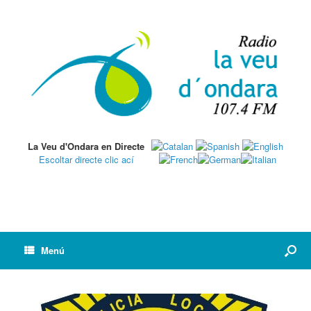
La Veu d'Ondara en Directe
Escoltar directe clic ací
Menú