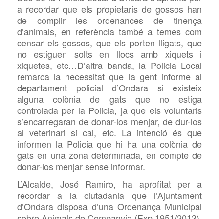
a recordar que els propietaris de gossos han
de complir les ordenances de
tinença
d’animals, en referència també a temes com
censar els gossos, que els porten lligats, que
no estiguen solts en llocs amb xiquets i
xiquetes, etc…D’altra banda, la Policia Local
remarca la necessitat que la gent informe al
departament policial d’Ondara si existeix
alguna colònia de gats que no estiga
controlada per la Policia, ja que els voluntaris
s’encarregaran de donar-los menjar, de dur-los
al veterinari si cal, etc. La intenció és que
informen la Policia que hi ha una colònia de
gats en una zona determinada, en compte de
donar-los
menjar sense informar.
L’Alcalde
, José Ramiro, ha aprofitat
p
er a
recordar a la ciutadania que l’Ajuntament
d’Ondara disposa d’una Ordenança Municipal
sobre Animals de Companyia (Exp 1951/2013).