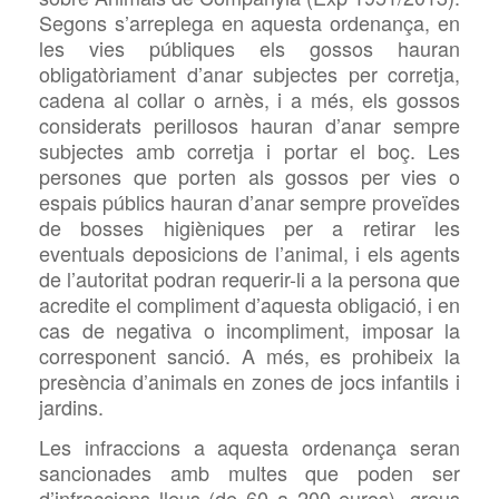
Segons s’arreplega en aquesta ordenança, en
les vies públiques els gossos
hauran
obligatòriament
d’
anar subjectes per corretja,
cadena al collar o arnès, i a més, els gossos
considerats perillosos hauran d’anar sempre
subjectes amb corretja i portar el boç. Les
persones que porten als gossos
per vies o
espais públics hauran d’anar sempre proveïdes
de bosses higièniques per a retirar les
eventuals deposicions de l’animal, i els agents
de l’autoritat podran requerir-li a la persona que
acredite el compliment d’aquesta obligació, i en
cas de negativa o incompliment, imposar la
corresponent sanció. A més, es prohibeix la
presència d’animals en zones de jocs infantils i
jardins.
Les infraccions a aquesta ordenança seran
sancionades amb multes que poden ser
d’infraccions lleus (de 60 a 200 euros),
greus