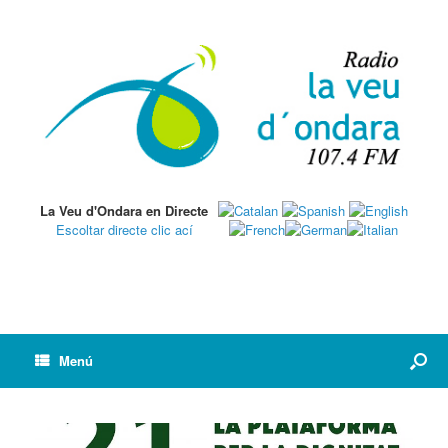
La Veu d'Ondara en Directe
Escoltar directe clic ací
Menú