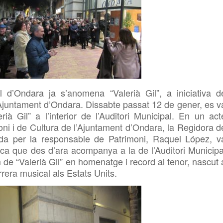
 d’Ondara ja s’anomena “Valerià Gil”, a iniciativa d
’Ajuntament
d’Ondara
. Dissabte passat 12 de gener, es v
ià Gil” a l’interior de l’Auditori Municipal.
En un act
oni i de Cultura de l’Ajuntament
d’Ondara
,
la
Regidora d
a per la responsable de Patrimoni, Raquel López, v
placa que des d’ara acompanya a la de l’Auditori Municipa
m de “Valerià Gil” en homenatge i
record al tenor, nascut 
rera musical als Estats Units.