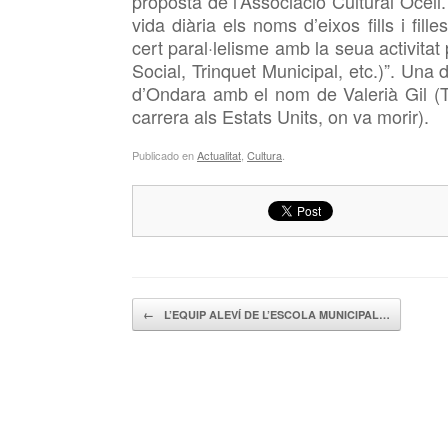
proposta de l’Associació Cultural Ocell.
vida diària els noms d’eixos fills i fil
cert paral·lelisme amb la seua activitat
Social, Trinquet Municipal, etc.)”. Una
d’Ondara amb el nom de Valerià Gil (
carrera als Estats Units, on va morir).
Publicado en
Actualitat
,
Cultura
.
Navegador de artículos
←
L’EQUIP ALEVÍ DE L’ESCOLA MUNICIPAL…