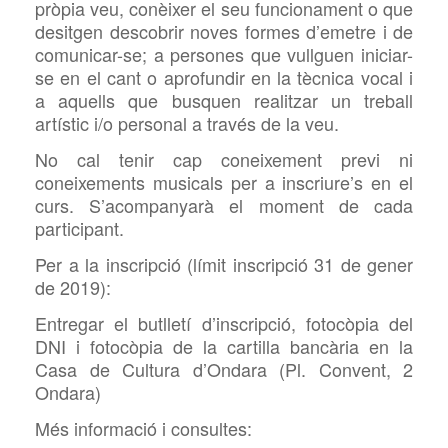
pròpia veu, conèixer el seu funcionament o que
desitgen descobrir noves formes d’emetre i de
comunicar-se; a persones que vullguen iniciar-
se en el
cant o aprofundir en la tècnica vocal i
a aquells que busquen realitzar un treball
artístic i/o personal a través de la veu.
No cal tenir cap coneixement previ ni
coneixements musicals per a inscriure’s en el
curs. S’acompanyarà el moment de cada
participant.
Per a la inscripció (límit inscripció 31 de gener
de 2019):
Entregar el butlletí d’inscripció,
fotocòpia del
DNI i
fotocòpia de la cartilla bancària en la
Casa de Cultura d’Ondara (Pl. Convent, 2
Ondara)
Més informació i consultes: