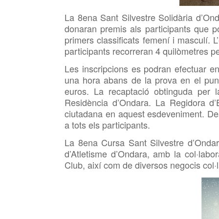
La 8
ena
Sant Silvestre Solidària d’On
donaran premis als participants que po
primers classificats femení i masculí. L
participants recorreran 4 quilòmetres pe
Les inscripcions es podran efectuar e
una hora abans de la prova en el punt
euros. La recaptació obtinguda per l
Residència d’Ondara. La Regidora d’E
ciutadana en aquest esdeveniment. Des
a tots els participants.
La 8
ena
Cursa Sant Silvestre d’Ondara
d’Atletisme d’Ondara, amb la col·labor
Club, així com de diversos negocis col·