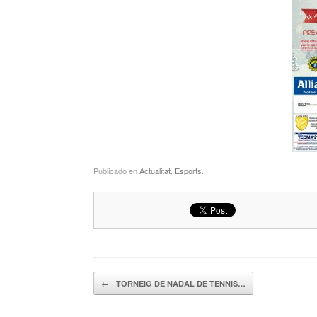
Publicado en
Actualitat
,
Esports
.
Navegador de artículos
←
TORNEIG DE NADAL DE TENNIS…