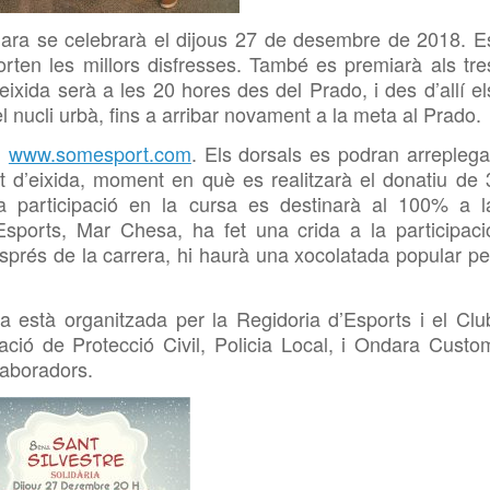
dara se celebrarà el dijous 27 de desembre de 2018. E
rten les millors disfresses. També es premiarà als tre
’eixida serà a les 20 hores des del Prado, i des d’allí el
l nucli urbà, fins a arribar novament a la meta al Prado.
n
www.somesport.com
. Els dorsals es podran arreplega
 d’eixida, moment en què es realitzarà el donatiu de 
a participació en la cursa es destinarà al 100% a l
sports, Mar Chesa, ha fet una crida a la participaci
prés de la carrera, hi haurà una xocolatada popular pe
 està organitzada per la Regidoria d’Esports i el Clu
ació de Protecció Civil, Policia Local, i Ondara Custo
laboradors.