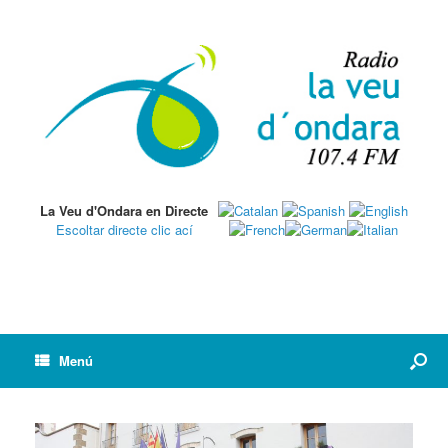
La Veu d'Ondara en Directe
Escoltar directe clic ací
Menú