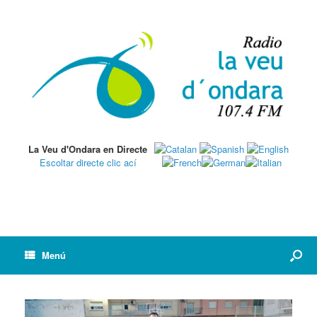
La Veu d'Ondara en Directe
Escoltar directe clic ací
Menú