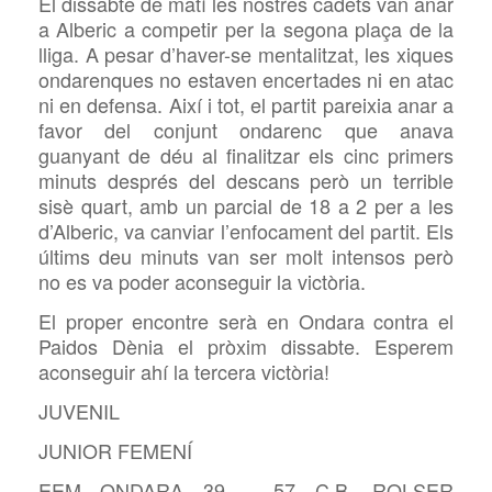
El dissabte de matí les nostres cadets van anar
a Alberic a competir per la segona plaça de la
lliga. A pesar d’haver-se mentalitzat, les xiques
ondarenques no estaven encertades ni en atac
ni en defensa. Així i tot, el partit pareixia anar a
favor del conjunt ondarenc que anava
guanyant de déu al finalitzar els cinc primers
minuts després del descans però un terrible
sisè quart, amb un parcial de 18 a 2 per a les
d’Alberic, va canviar l’enfocament del partit. Els
últims deu minuts van ser molt intensos però
no es va poder aconseguir la victòria.
El proper encontre serà en Ondara contra el
Paidos Dènia el pròxim dissabte. Esperem
aconseguir ahí la tercera victòria!
JUVENIL
JUNIOR FEMENÍ
EEM ONDARA 39 – 57 C.B. ROLSER