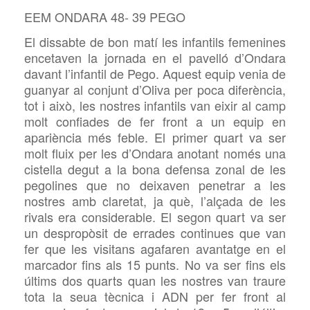
EEM ONDARA 48- 39 PEGO
El dissabte de bon matí les infantils femenines
encetaven la jornada en el pavelló d’Ondara
davant l’infantil de Pego. Aquest equip venia de
guanyar al conjunt d’Oliva per poca diferència,
tot i això, les nostres infantils van eixir al camp
molt confiades de fer front a un equip en
apariència més feble. El primer quart va ser
molt fluix per les d’Ondara anotant només una
cistella degut a la bona defensa zonal de les
pegolines que no deixaven penetrar a les
nostres amb claretat, ja què, l’alçada de les
rivals era considerable. El segon quart va ser
un despropòsit de errades continues que van
fer que les visitans agafaren avantatge en el
marcador fins als 15 punts. No va ser fins els
últims dos quarts quan les nostres van traure
tota la seua tècnica i ADN per fer front al