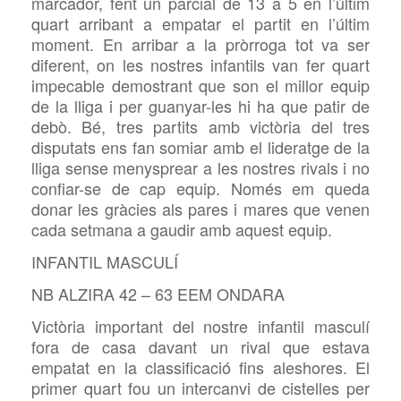
marcador, fent un parcial de 13 a 5 en l’últim
quart arribant a empatar el partit en l’últim
moment. En arribar a la pròrroga tot va ser
diferent, on les nostres infantils van fer quart
impecable demostrant que son el millor equip
de la lliga i per guanyar-les hi ha que patir de
debò. Bé, tres partits amb victòria del tres
disputats ens fan somiar amb el lideratge de la
lliga sense menysprear a les nostres rivals i no
confiar-se de cap equip. Només em queda
donar les gràcies als pares i mares que venen
cada setmana a gaudir amb aquest equip.
INFANTIL MASCULÍ
NB ALZIRA 42 – 63 EEM ONDARA
Victòria important del nostre infantil masculí
fora de casa davant un rival que estava
empatat en la classificació fins aleshores. El
primer quart fou un intercanvi de cistelles per