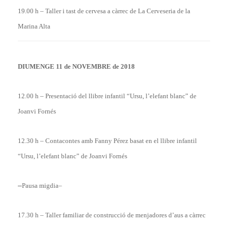
19.00 h – Taller i tast de cervesa a càrrec de La Cerveseria de la
Marina Alta
DIUMENGE 11 de NOVEMBRE de 2018
12.00 h – Presentació del llibre infantil “Ursu, l’elefant blanc” de
Joanvi Fornés
12.30 h – Contacontes amb Fanny Pérez basat en el llibre infantil
“Ursu, l’elefant blanc” de Joanvi Fornés
–
Pausa migdia–
17.30 h – Taller familiar de construcció de menjadores d’aus a càrrec