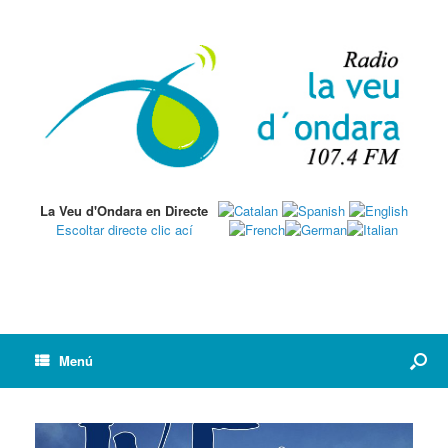
La Veu d'Ondara en Directe
Escoltar directe clic ací
Menú