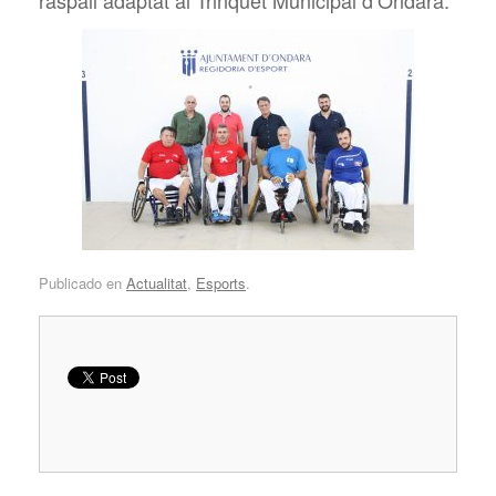
raspall adaptat al Trinquet Municipal d’Ondara.
Publicado en
Actualitat
,
Esports
.