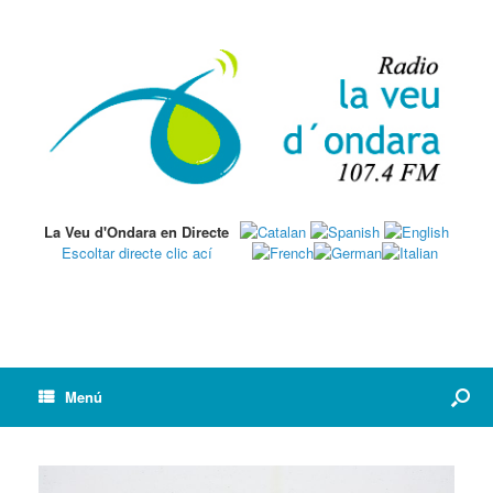
La Veu d'Ondara en Directe
Escoltar directe clic ací
Menú