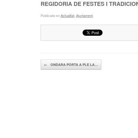
REGIDORIA DE FESTES I TRADICI
Publicado en
Actualitat
,
Ajuntament
.
Navegador de artículos
←
ONDARA PORTA A PLE LA…