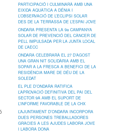
PARTICIPACIÓ I CULMINARÀ AMB UNA
EIXIDA AQUÀTICA A DÉNIA I
L’OBSERVACIÓ DE L’ECLIPSI SOLAR
DES DE LA TERRASSA DE L’ESPAI JOVE
ONDARA PRESENTA LA 9a CAMPANYA
SOLAR DE PREVENCIÓ DEL CÀNCER DE
PELL IMPULSADA PER LA JUNTA LOCAL
DE L’AECC
ONDARA CELEBRARÀ EL 27 D’AGOST
UNA GRAN NIT SOLIDÀRIA AMB EL
SOPAR A LA FRESCA A BENEFICI DE LA
RESIDÈNCIA MARE DE DÉU DE LA
SOLEDAT
EL PLE D’ONDARA RATIFICA
L’APROVACIÓ DEFINITIVA DEL PAI DEL
SECTOR 9A AMB EL SUPORT DE
L’INFORME FAVORABLE DE LA CHX
ó
L’AJUNTAMENT D’ONDARA INCORPORA
DUES PERSONES TREBALLADORES
GRÀCIES A LES AJUDES LABORA JOVE
I LABORA DONA