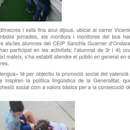
dimecres i està fins avui dijous, ubicat al carrer Vicent
ambdós jornades, els monitors i monitores del bus ha
ides als/les alumnes del CEIP Sanchis Guarner d’Ondara
 participat en les activitats; l’alumnat de 3r i 4t; un
xí mateix, s’ha establit atendre el públic en general en e
res.
ngua» té per objectiu la promoció social del valencià 
inspiren la política lingüística de la Generalitat, qu
a cohesió social com a valors bàsics per a la consecució d