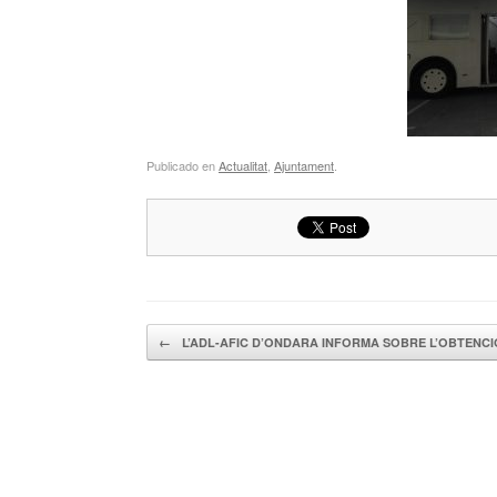
Publicado en
Actualitat
,
Ajuntament
.
Navegador de artículos
←
L’ADL-AFIC D’ONDARA INFORMA SOBRE L’OBTENC