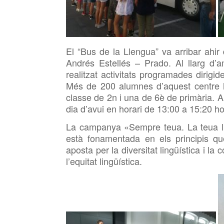
El “Bus de la Llengua” va arribar ahir 
Andrés Estellés – Prado. Al llarg d’
realitzat activitats programades dirig
Més de 200 alumnes d’aquest centre han
classe de 2n i una de 6è de primària. Ai
dia d’avui en horari de 13:00 a 15:20 ho
La campanya «Sempre teua. La teua lle
està fonamentada en els principis que 
aposta per la diversitat lingüística i l
l’equitat lingüística.