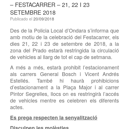
– FESTACARRER – 21, 22 I 23
SETEMBRE 2018
Publicado el
20/09/2018
Des de la Policia Local d’Ondara s’informa que
amb motiu de la celebració del Festacarrer, els
dies 21, 22 i 23 de setembre de 2018, a la
zona del Prado estarà restringida la circulació
de vehicles al llarg de tot el cap de setmana.
A més a més, estarà prohibit l’estacionament
als carrers General Bosch i Vicent Andrés
Estellés. També hi haurà prohibicions
d’estacionament a la Plaça Major i al carrer
Pintor Segrelles, llocs on es restringirà l’accés
de vehicles mentre es celebren els diferents
actes.
Es prega respecten la senyalització
Disculpen les molèsties