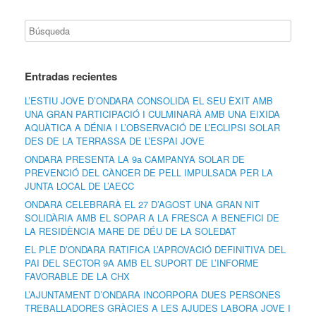
Entradas recientes
L’ESTIU JOVE D’ONDARA CONSOLIDA EL SEU ÈXIT AMB
UNA GRAN PARTICIPACIÓ I CULMINARÀ AMB UNA EIXIDA
AQUÀTICA A DÉNIA I L’OBSERVACIÓ DE L’ECLIPSI SOLAR
DES DE LA TERRASSA DE L’ESPAI JOVE
ONDARA PRESENTA LA 9a CAMPANYA SOLAR DE
PREVENCIÓ DEL CÀNCER DE PELL IMPULSADA PER LA
JUNTA LOCAL DE L’AECC
ONDARA CELEBRARÀ EL 27 D’AGOST UNA GRAN NIT
SOLIDÀRIA AMB EL SOPAR A LA FRESCA A BENEFICI DE
LA RESIDÈNCIA MARE DE DÉU DE LA SOLEDAT
EL PLE D’ONDARA RATIFICA L’APROVACIÓ DEFINITIVA DEL
PAI DEL SECTOR 9A AMB EL SUPORT DE L’INFORME
FAVORABLE DE LA CHX
L’AJUNTAMENT D’ONDARA INCORPORA DUES PERSONES
TREBALLADORES GRÀCIES A LES AJUDES LABORA JOVE I