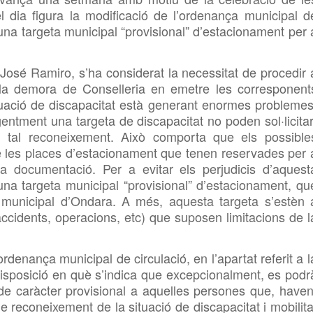
 dia figura la modificació de l’ordenança municipal d
d’una targeta municipal “provisional” d’estacionament per 
 José Ramiro, s’ha considerat la necessitat de procedir 
 la demora de Conselleria en emetre les corresponent
tuació de discapacitat està generant enormes problemes
entment una targeta de discapacitat no poden sol·licitar
, tal reconeixement. Això comporta que els possible
de les places d’estacionament que tenen reservades per 
a documentació. Per a evitar els perjudicis d’aquest
na targeta municipal “provisional” d’estacionament, qu
 municipal d’Ondara. A més, aquesta targeta s’estèn 
accidents, operacions, etc) que suposen limitacions de l
’ordenança municipal de circulació, en l’apartat referit a l
 disposició en què s’indica que excepcionalment, es podr
de caràcter provisional a aquelles persones que, haven
 de reconeixement de la situació de discapacitat i mobilita