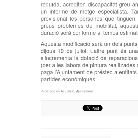
reduïda, acrediten discapacitat greu a
un informe de metge especialista. Ta
provisional les persones que tinguen
greus problemes de mobilitat; aquest
duració serà conforme al temps estimat
Aquesta modificació serà un dels punts 
dijous 19 de juliol. L’altre punt és u
s’incrementa la dotació de reparacio
(per a les labors de pintura realitzades 
paga l’Ajuntament de préstec a entitats
partides econòmiques.
Publicado en
Actualitat
,
Ajuntament
.
Navegador de artículos