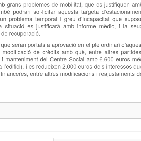
mb grans problemes de mobilitat, que es justifiquen am
mbé podran sol·licitar aquesta targeta d’estacionamen
 un problema temporal i greu d’incapacitat que supos
a situació es justificarà amb informe mèdic, i la seu
 de recuperació.
que seran portats a aprovació en el ple ordinari d’aques
na modificació de crèdits amb què, entre altres partides
ns i manteniment del Centre Social amb 6.600 euros mé
a l’edifici), i es redueixen 2.000 euros dels interessos qu
 financeres, entre altres modificacions i reajustaments d