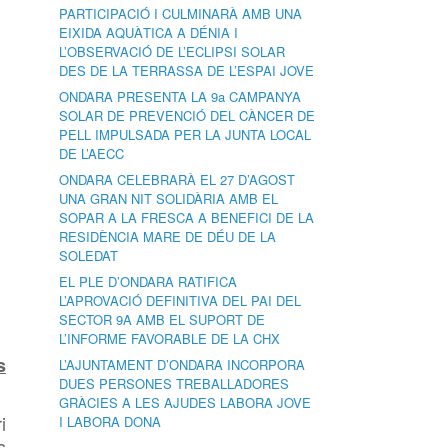
PARTICIPACIÓ I CULMINARÀ AMB UNA
EIXIDA AQUÀTICA A DÉNIA I
L’OBSERVACIÓ DE L’ECLIPSI SOLAR
DES DE LA TERRASSA DE L’ESPAI JOVE
ONDARA PRESENTA LA 9a CAMPANYA
SOLAR DE PREVENCIÓ DEL CÀNCER DE
PELL IMPULSADA PER LA JUNTA LOCAL
DE L’AECC
ONDARA CELEBRARÀ EL 27 D’AGOST
UNA GRAN NIT SOLIDÀRIA AMB EL
SOPAR A LA FRESCA A BENEFICI DE LA
RESIDÈNCIA MARE DE DÉU DE LA
SOLEDAT
EL PLE D’ONDARA RATIFICA
L’APROVACIÓ DEFINITIVA DEL PAI DEL
SECTOR 9A AMB EL SUPORT DE
L’INFORME FAVORABLE DE LA CHX
s
L’AJUNTAMENT D’ONDARA INCORPORA
DUES PERSONES TREBALLADORES
GRÀCIES A LES AJUDES LABORA JOVE
i
I LABORA DONA
s