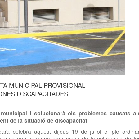
A MUNICIPAL PROVISIONAL
ONES DISCAPACITADES
municipal i solucionarà els problemes causats al
nt de la situació de discapacitat
ara celebra aquest dijous 19 de juliol el ple ordinar
’avança una setmana amb motiu de la celebració de le