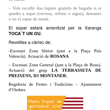
– Vols recollir dos tiquets gratuïts de beguda si et
quedes a sopar (cervesa, refresc o aigua), demanes
o no el sopar de menú.
El sopar estarà amenitzat per la Xaranga
TOCA`T UN OU.
Revetlles a càrrec de:
-Escenari Zona Sènior (junt a la Plaça País
Valencià). Actuació de
ROSANA
– Escenari Zona General (junt a la Plaça de Bous).
Actuació del grup
LA TERRASSETA DE
PREIXENS, DJ MONTANER.
Regidoria de Festes i Tradicions –
Ajuntament
d’Ondara