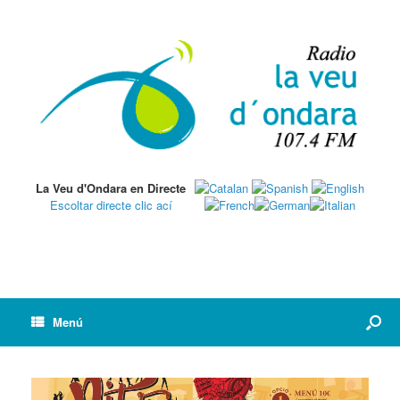
La Veu d'Ondara en Directe
Escoltar directe clic ací
Menú