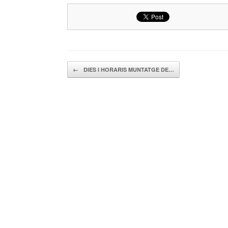
Navegador de artículos
←
DIES I HORARIS MUNTATGE DE…