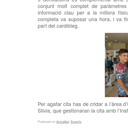
conjunt molt complet de paràmetres 
informació clau per a la millora físi
completa va suposar una hora, i va fina
part del cardiòleg.
Per agafar cita has de cridar a l’àrea 
Silvia, que gestionaran la cita amb l’Ins
Publicado en
Actualitat
,
Esports
.