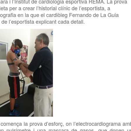
ara i l’Institut de cardiologia esportiva REMA. La prova
per a crear l’historial clínic de l’esportista, a
iografia en la que el cardiòleg Fernando de La Guia
 de l’esportista explicant cada detall.
 comença la prova d’esforç, on l’electrocardiograma am
n pulsimetre i una mascara de gasos, que donen u