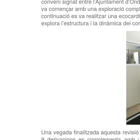
conveni signat entre l’Ajuntament d’Ond
va començar amb una exploració completa 
continuació es va realitzar una ecocard
explora l’estructura i la dinàmica del cor
Una vegada finalitzada aquesta revisió
9 derivacions es complementa amb u