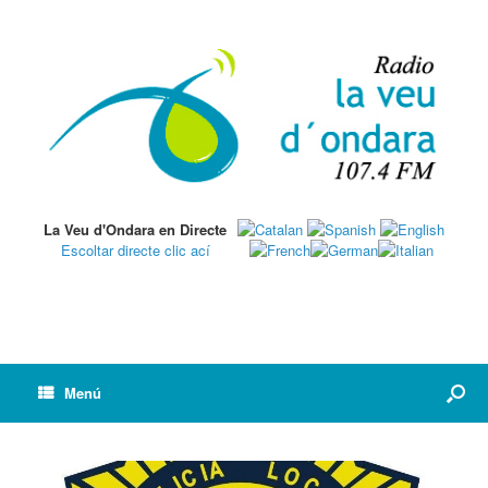
La Veu d'Ondara en Directe
Escoltar directe clic ací
Menú