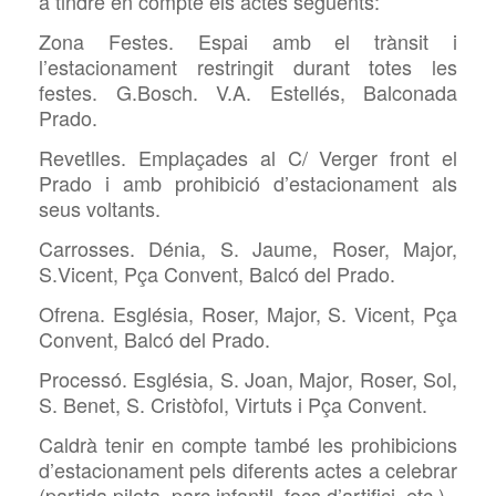
a tindre en compte els actes següents:
Zona Festes. Espai amb el trànsit i
l’estacionament restringit durant totes les
festes. G.Bosch. V.A. Estellés, Balconada
Prado.
Revetlles. Emplaçades al C/ Verger front el
Prado i amb prohibició d’estacionament als
seus voltants.
Carrosses. Dénia, S. Jaume, Roser, Major,
S.Vicent, Pça Convent, Balcó del Prado.
Ofrena. Església, Roser, Major, S. Vicent, Pça
Convent, Balcó del Prado.
Processó. Església, S. Joan, Major, Roser, Sol,
S. Benet, S. Cristòfol, Virtuts i Pça Convent.
Caldrà tenir en compte també les prohibicions
d’estacionament pels diferents actes a celebrar
(partida pilota, parc infantil, focs d’artifici, etc.)