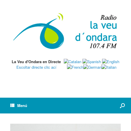
La Veu d'Ondara en Directe
Escoltar directe clic ací
Menú