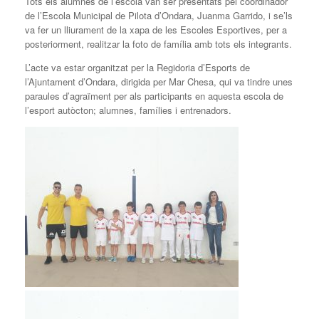
Tots els alumnes de l’escola van ser presentats pel coordinador
de l’Escola Municipal de Pilota d’Ondara, Juanma Garrido, i se’ls
va fer un lliurament de la xapa de les Escoles Esportives, per a
posteriorment, realitzar la foto de família amb tots els integrants.
L’acte va estar organitzat per la Regidoria d’Esports de
l’Ajuntament d’Ondara, dirigida per Mar Chesa, qui va tindre unes
paraules d’agraïment per als participants en aquesta escola de
l’esport autòcton; alumnes, famílies i entrenadors.