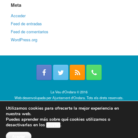
Meta
Acceder
Feed de entradas
Feed de comentarios
WordPress.org
La Veu d'Ondara © 2016
Web desenvolupada per
Ajuntament d'Ondara
. Tots els drets reservats.
Política de cookies
Utilizamos cookies para ofrecerte la mejor experiencia en
nuestra web.
Puedes aprender más sobre qué cookies utilizamos o
desactivarlas en los
ajustes
.
Aceptar