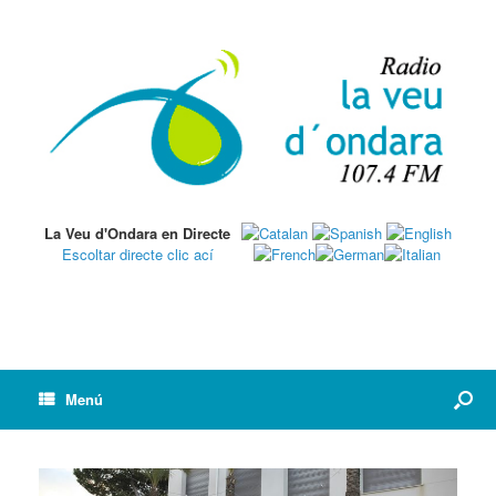
La Veu d'Ondara en Directe
Escoltar directe clic ací
Menú