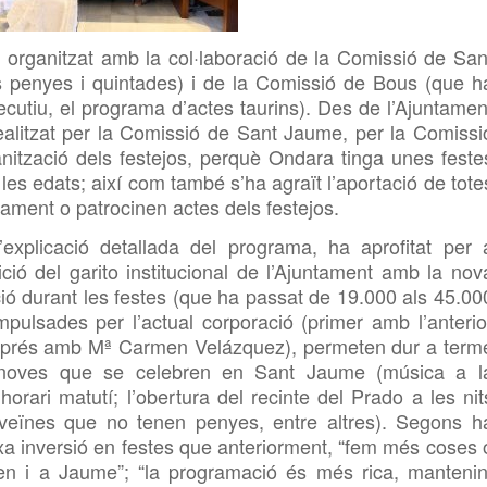
organitzat amb la col·laboració de la Comissió de San
 penyes i quintades) i de la Comissió de Bous (que h
ecutiu, el programa d’actes taurins). Des de l’Ajuntamen
 realitzat per la Comissió de Sant Jaume, per la Comissi
nització dels festejos, perquè Ondara tinga unes feste
 les edats; així com també s’ha agraït l’aportació de tote
iament o patrocinen actes dels festejos.
’explicació detallada del programa, ha aprofitat per 
ió del garito institucional de l’Ajuntament amb la nov
ció durant les festes (que ha passat de 19.000 als 45.00
mpulsades per l’actual corporació (primer amb l’anterio
esprés amb Mª Carmen Velázquez), permeten dur a term
ats noves que se celebren en Sant Jaume (música a l
horari matutí; l’obertura del recinte del Prado a les nit
 veïnes que no tenen penyes, entre altres). Segons h
a inversió en festes que anteriorment, “fem més coses 
en i a Jaume”; “la programació és més rica, mantenin