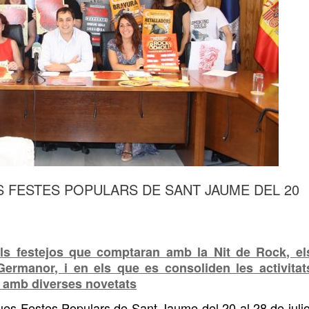
 FESTES POPULARS DE SANT JAUME DEL 20
ls festejos que comptaran amb la Nit de Rock, el
Germanor, i en els que es consoliden les activitat
ns amb diverses novetats
ues Festes Populars de Sant Jaume del 2
0
al 2
8
de julio