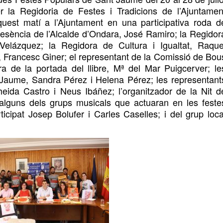
er la Regidoria de Festes i Tradicions de l’Ajuntamen
quest
matí
a
l’Ajuntament
en una participativa roda d
esència de l’Alcalde d’Ondara, José Ramiro; la Regidor
elázquez; la Regidora de Cultura i Igualtat, Raque
 Francesc Giner; el representant de la Comissió de Bou
a de la portada del llibre, Mª del Mar Puigcerver;
le
Jaume, Sandra Pérez i
Helena Pérez; les representant
heida Castro i Neus Ibá
ñ
ez;
l’organitzador de la Nit d
alguns dels grups musicals que actuaran en les feste
ticipat
Josep Bolufer i Carles Caselles; i
del grup loca