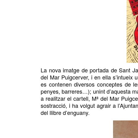
La nova imatge de portada de Sant Ja
del Mar Puigcerver, i en ella s’intueix
es contenen diversos conceptes de l
penyes, barreres…); unint d’
aques
ta m
a
realitzar el cartell, Mª del Mar Puigce
sostracció, i ha volgut agrair a l’Ajunta
del llibre d’enguany.