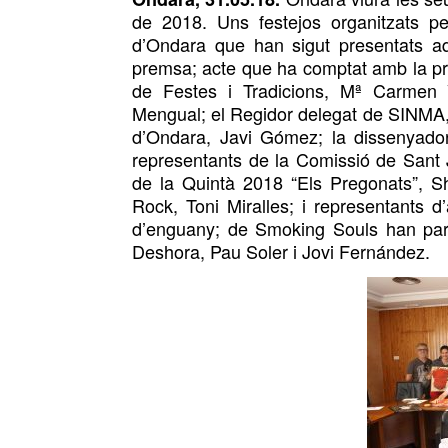
de 2018
. Uns festejos organitzats p
d’Ondara que han sigut presentats
a
premsa; acte que ha comptat
amb la pr
de Festes i Tradicions, Mª Carmen V
Mengual; el Regidor delegat de SINMA,
d’Ondara, Javi Gómez; la dissenyador
representants
de la Comissió de Sant 
de la Quintà 2018 “Els Pregonats”, S
Rock, Toni Miralles; i
representants
d’
d’enguany;
de
Smoking Souls
han par
Deshora, Pau
Soler
i Jovi
Fernández
.