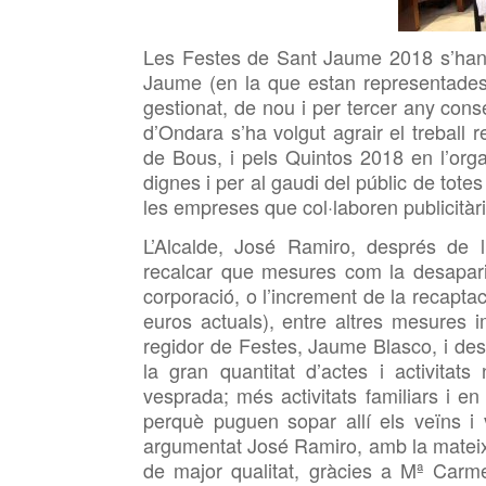
Les Festes de Sant Jaume 2018 s’han 
Jaume (en la que estan representades
gestionat, de nou i per tercer any cons
d’Ondara s’ha volgut agrair el treball
de Bous, i pels Quintos 2018 en l’orga
dignes i per al gaudi del públic de totes
les empreses que col·laboren publicitàr
L’Alcalde, José Ramiro, després de l
recalcar que mesures com la desaparic
corporació, o l’increment de la recapta
euros actuals), entre altres mesures i
regidor de Festes, Jaume Blasco, i d
la gran quantitat d’actes i activit
vesprada; més activitats familiars i en 
perquè puguen sopar allí els veïns i
argumentat José Ramiro, amb la mateix
de major qualitat, gràcies a Mª Carm