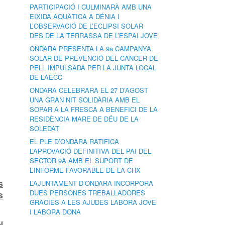
PARTICIPACIÓ I CULMINARÀ AMB UNA
EIXIDA AQUÀTICA A DÉNIA I
L’OBSERVACIÓ DE L’ECLIPSI SOLAR
DES DE LA TERRASSA DE L’ESPAI JOVE
ONDARA PRESENTA LA 9a CAMPANYA
SOLAR DE PREVENCIÓ DEL CÀNCER DE
PELL IMPULSADA PER LA JUNTA LOCAL
DE L’AECC
ONDARA CELEBRARÀ EL 27 D’AGOST
UNA GRAN NIT SOLIDÀRIA AMB EL
SOPAR A LA FRESCA A BENEFICI DE LA
RESIDÈNCIA MARE DE DÉU DE LA
SOLEDAT
EL PLE D’ONDARA RATIFICA
L’APROVACIÓ DEFINITIVA DEL PAI DEL
SECTOR 9A AMB EL SUPORT DE
L’INFORME FAVORABLE DE LA CHX
s
L’AJUNTAMENT D’ONDARA INCORPORA
DUES PERSONES TREBALLADORES
s
GRÀCIES A LES AJUDES LABORA JOVE
I LABORA DONA
l