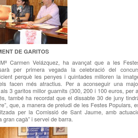
MENT DE GARITOS
, Mª Carmen Velázquez, ha avançat que a les Feste
arà per primera vegada la celebració del concur
icient perquè les penyes i quintades milloren la imatg
 els facen més atractius. Per a aconseguir una majo
als 3 garitos millor guarnits (300, 200 i 100 euros, per a
 més, també ha recordat que el dissabte 30 de juny tindr
e”, que, a manera de preludi de les Festes Populars, e
anitzada per la Comissió de Sant Jaume, amb actuaci
“la gran cagà” i servei de barra.