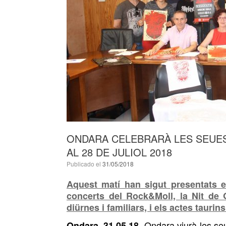
ONDARA CELEBRARÀ LES SEUES
AL 28 DE JULIOL 2018
Publicado el
31/05/2018
Aquest matí han sigut presentats e
concerts del Rock&Moll, la Nit de 
diürnes i familiars, i els actes tauri
Ondara viurà les se
Ondara, 31.05.18.