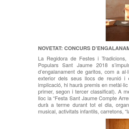
NOVETAT: CONCURS D’ENGALANA
La Regidora de Festes i Tradicions
Populars Sant Jaume 2018 s’impuls
d’engalanament de garitos, com a al·l
exterior dels seus llocs de reunió i
implicació, hi haurà premis en metàl·lic 
primer, segon i tercer classificat). A
lloc la “Festa Sant Jaume Compte Arrer
durà a terme durant tot el dia, org
musical, activitats infantils, carretons, 